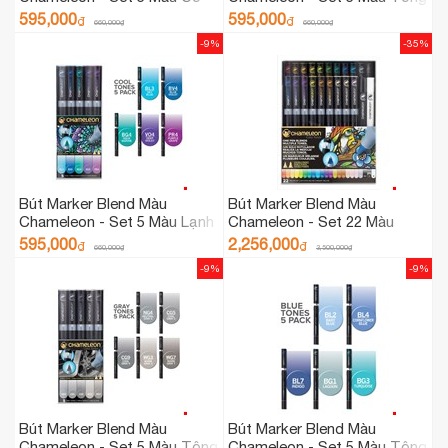
Bản CT0502
Màu Hoa Cỏ CT0512
595,000
595,000
₫
₫
660,000
₫
660,000
₫
-9%
-35%
Bút Marker Blend Màu
Bút Marker Blend Màu
Chameleon - Set 5 Màu Lạnh
Chameleon - Set 22 Màu
CT0504
Deluxe CT2201
595,000
2,256,000
₫
₫
660,000
₫
3,500,000
₫
-9%
-9%
Bút Marker Blend Màu
Bút Marker Blend Màu
Chameleon - Set 5 Màu Tông
Chameleon - Set 5 Màu Tông