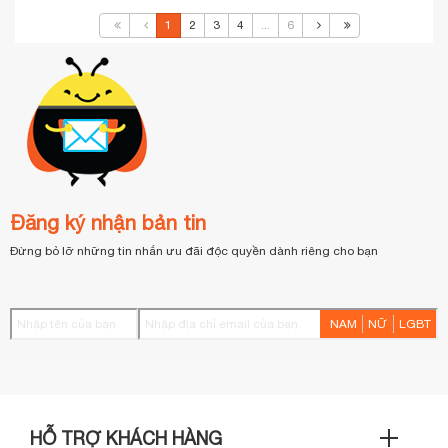
1
2
3
4
...
6
Đăng ký nhận bản tin
Đừng bỏ lỡ những tin nhắn ưu đãi độc quyền dành riêng cho bạn
NAM
NỮ
LGBT
HỖ TRỢ KHÁCH HÀNG