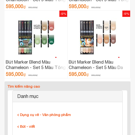
Màu Xám CT0509
Màu Xanh CT0513
595,000
595,000
₫
₫
660,000
₫
660,000
₫
-9%
-9%
Bút Marker Blend Màu
Bút Marker Blend Màu
Chameleon - Set 5 Màu Tông
Chameleon - Set 5 Màu Da
Màu Thiên Nhiên CT0514
CT0510
595,000
595,000
₫
₫
660,000
₫
660,000
₫
Tìm kiếm nâng cao
Danh mục
Dụng cụ vẽ - Văn phòng phẩm
Bút - viết