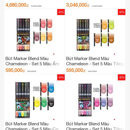
Deluxe CT5201
Deluxe CT3001
4,680,000
3,046,000
₫
₫
6,000,000
₫
4,200,000
₫
-9%
-9%
Bút Marker Blend Màu
Bút Marker Blend Màu
Chameleon - Set 5 Màu Ấm
Chameleon - Set 5 Màu Tông
CT0511
Màu Đất CT0503
595,000
595,000
₫
₫
660,000
₫
660,000
₫
-9%
-9%
Bút Marker Blend Màu
Bút Marker Blend Màu
Chameleon - Set 5 Màu Cơ
Chameleon - Set 5 Màu Tông