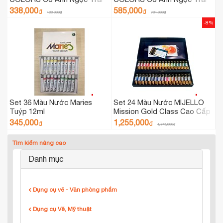
(Bộ 12 Màu Có Cọ Nước)
(Bộ 24 Màu Có Cọ Nước)
338,000
585,000
₫
₫
423,000
₫
731,000
₫
-8%
Set 36 Màu Nước Maries
Set 24 Màu Nước MIJELLO
Tuýp 12ml
Mission Gold Class Cao Cấp
Dạng Tuýp - Hạng
345,000
1,255,000
₫
₫
1,375,000
₫
Artist/Chuyên Nghiệp
Tìm kiếm nâng cao
Danh mục
Dụng cụ vẽ - Văn phòng phẩm
Dụng cụ Vẽ, Mỹ thuật