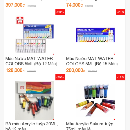
397,000
74,000
₫
₫
496,000
₫
93,000
₫
-20%
-20%
Màu Nước MAT WATER
Màu Nước MAT WATER
COLORS 5ML (Bộ 12 Màu)
COLORS 5ML (Bộ 15 Màu)
128,000
200,000
₫
₫
160,000
₫
250,000
₫
-20%
-19%
Bộ màu Acrylic tuýp 20ML,
Màu Acrylic Sakura tuýp
bộ 12 màu
75ml, màu lẻ