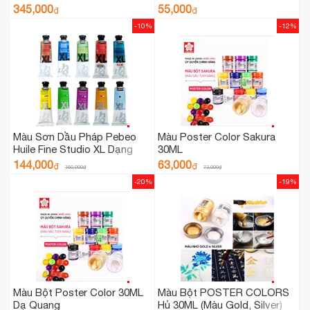
345,000
55,000
₫
₫
-10%
-12%
Màu Sơn Dầu Pháp Pebeo
Màu Poster Color Sakura
Huile Fine Studio XL Dạng
30ML
Tuýp 200ml - 1 Tuýp
144,000
63,000
₫
₫
160,000
₫
72,000
₫
-20%
-19%
Màu Bột Poster Color 30ML
Màu Bột POSTER COLORS
Dạ Quang
Hủ 30ML (Màu Gold, Silver)