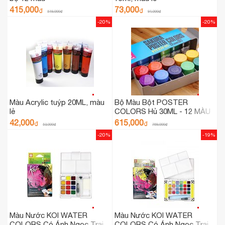
415,000
73,000
₫
₫
519,000
₫
91,000
₫
-20%
-20%
Màu Acrylic tuýp 20ML, màu
Bộ Màu Bột POSTER
lẻ
COLORS Hủ 30ML - 12 MÀU
42,000
615,000
₫
₫
53,000
₫
769,000
₫
-20%
-19%
Màu Nước KOI WATER
Màu Nước KOI WATER
COLORS Có Ánh Ngọc Trai
COLORS Có Ánh Ngọc Trai