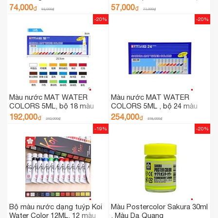
74,000
57,000
₫
₫
93,000
₫
71,000
₫
-20%
-20%
Màu nước MAT WATER
Màu nước MAT WATER
COLORS 5ML, bộ 18 màu
COLORS 5ML , bộ 24 màu
EMW18
192,000
254,000
₫
₫
240,000
₫
318,000
₫
-19%
-20%
Bộ màu nước dạng tuýp Koi
Màu Postercolor Sakura 30ml
Water Color 12ML, 12 màu
, Màu Dạ Quang