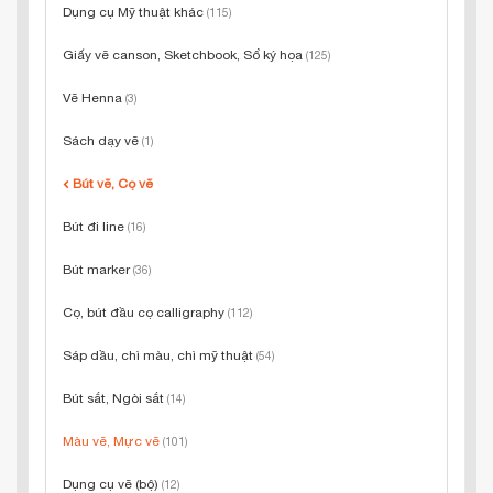
Dụng cụ Mỹ thuật khác
(115)
Giấy vẽ canson, Sketchbook, Sổ ký họa
(125)
Vẽ Henna
(3)
Sách dạy vẽ
(1)
Bút vẽ, Cọ vẽ
Bút đi line
(16)
Bút marker
(36)
Cọ, bút đầu cọ calligraphy
(112)
Sáp dầu, chì màu, chì mỹ thuật
(54)
Bút sắt, Ngòi sắt
(14)
Màu vẽ, Mực vẽ
(101)
Dụng cụ vẽ (bộ)
(12)