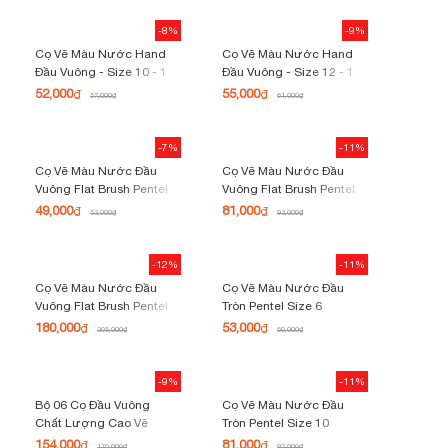
-8%
-9%
Cọ Vẽ Màu Nước Hand
Cọ Vẽ Màu Nước Hand
Đầu Vuông - Size 10 - 1
Đầu Vuông - Size 12 - 1
Cây
Cây
52,000
55,000
₫
₫
57,000
₫
61,000
₫
-7%
-11%
Cọ Vẽ Màu Nước Đầu
Cọ Vẽ Màu Nước Đầu
Vuông Flat Brush Pentel
Vuông Flat Brush Pentel
Size 4
Size 10
49,000
81,000
₫
₫
53,000
₫
92,000
₫
-12%
-11%
Cọ Vẽ Màu Nước Đầu
Cọ Vẽ Màu Nước Đầu
Vuông Flat Brush Pentel
Tròn Pentel Size 6
Size 20
180,000
53,000
₫
₫
205,000
₫
60,000
₫
-9%
-11%
Bộ 06 Cọ Đầu Vuông
Cọ Vẽ Màu Nước Đầu
Chất Lượng Cao Vẽ
Tròn Pentel Size 10
Tranh Sơn Dầu Series
154,000
81,000
₫
₫
170,000
₫
92,000
₫