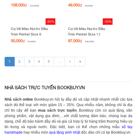
158,000
49,000
₫
₫
175,000
₫
53,000
₫
-23%
-10%
Cọ Vẽ Màu Nước Đầu
Cọ Vẽ Màu Nước Đầu
Tròn Pentel Size 8
Tròn Pentel Size 12
50,000
97,000
₫
₫
65,000
₫
108,000
₫
1
2
3
4
5
…
NHÀ SÁCH TRỰC TUYẾN BOOKBUY.VN
Nhà sách online
Bookbuy.vn hội tụ đầy đủ và cập nhật nhanh nhất các tựa
sách đủ thể loại với mức giảm 15 – 35%. Qua nhiều năm, không chỉ là địa
chỉ tin cậy để bạn
mua sách trực tuyến
, Bookbuy còn có quà tặng, văn
phòng phẩm, vật dụng gia đình,…với chất lượng đảm bảo, chủng loại đa
dạng, chế độ bảo hành đầy đủ và giá cả hợp lý từ hàng trăm thương hiệu uy
tín trong và ngoài nước. Đặc biệt, bạn có thể chọn những mẫu
sổ tay
handmade
hay nhiều món
quà tặng sinh nhật
độc đáo chỉ có tại Bookbuy.vn.