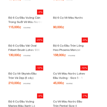
9110 / 9112
-5%
Bộ 6 Cọ Đầu Vuông Cán
Bộ 6 Cọ Vẽ Màu Nước
Trong Suốt Vẽ Màu Nước
Và Acrylic
115,000
90,000
₫
₫
122,000
₫
-25%
-9%
Bộ 6 Cọ Đầu Vát Oval
Bộ 6 Cọ Đầu Tròn Lông
Filbert Brush Lohev 938
Heo Phoenix Menzel
Artist Brushes Màu Xanh
130,000
158,000
₫
₫
175,000
₫
175,000
₫
Lá
-12%
-10%
Bộ Cọ Vẽ Skyists Đầu
Cọ Vẽ Màu Nước Lohev
Tròn Và Dẹp (5 cây)
Đầu Vuông - Size 5 - 1
Cây
210,000
45,000
₫
₫
240,000
₫
50,000
₫
-9%
-7%
Bộ 6 Cọ Đầu Vuông
Cọ Vẽ Màu Nước Đầu
Maries Màu Xanh Lá
Tròn Pentel Size 4