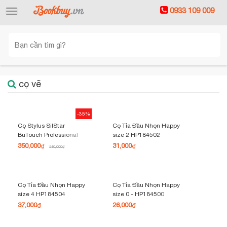
0933 109 009
Toggle
navigation
cọ vẽ
-35%
Cọ Stylus SilStar
Cọ Tỉa Đầu Nhọn Happy
BuTouch Professional
size 2 HP184502
Hàn Quốc Tương Thích
350,000
31,000
₫
₫
540,000
₫
Android, iOS
Cọ Tỉa Đầu Nhọn Happy
Cọ Tỉa Đầu Nhọn Happy
size 4 HP184504
size 0 - HP184500
37,000
26,000
₫
₫