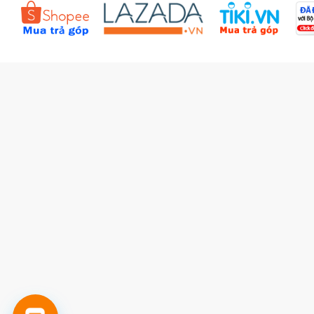
Đặt hàng theo yêu cầu
Kiểm tra đơn hàng
Câu hỏi thường gặp (FAQs)
Tích lũy BBxu
Proguide.vn - Kaspersky
iBookStop.vn