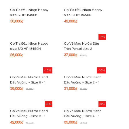
Cọ Tỉa Đầu Nhọn Happy
Cọ Tỉa Đầu Nhọn Happy
size 8 HP184508
size 6 HP184506
50,000
42,000
₫
₫
-7%
Cọ Tỉa Đầu Nhọn Happy
Cọ Vẽ Màu Nước Đầu
size 3/0 HP18450N
Tròn Pentel size 2
26,000
37,000
₫
₫
40,000
₫
-10%
-10%
Cọ Vẽ Màu Nước Hand
Cọ Vẽ Màu Nước Hand
Đầu Vuông - Size 6 - 1
Đầu Vuông - Size 2 - 1
Cây
Cây
38,000
31,000
₫
₫
42,500
₫
34,500
₫
-8%
-9%
Cọ Vẽ Màu Nước Hand
Cọ Vẽ Màu Nước Hand
Đầu Vuông - Size 8 - 1
Đầu Vuông - Size 4 - 1
Cây
Cây
42,000
35,000
₫
₫
46,000
₫
38,500
₫