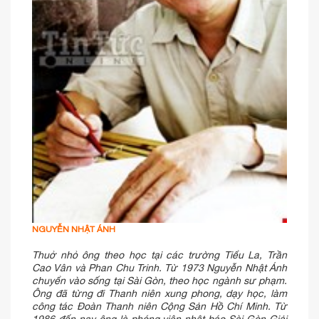
NGUYỄN NHẬT ÁNH
Thuở nhỏ ông theo học tại các trường Tiểu La, Trần
Cao Vân và Phan Chu Trinh. Từ 1973 Nguyễn Nhật Ánh
chuyển vào sống tại Sài Gòn, theo học ngành sư phạm.
Ông đã từng đi Thanh niên xung phong, dạy học, làm
công tác Đoàn Thanh niên Cộng Sản Hồ Chí Minh. Từ
1986 đến nay ông là phóng viên nhật báo Sài Gòn Giải