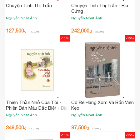
Chuyện Tình Thị Trấn
Chuyện Tình Thị Trấn - Bìa
Cứng
Nguyễn Nhật Ánh
Nguyễn Nhật Ánh
127,500
242,000
₫
₫
150,000
₫
285,000
₫
-15%
-15%
Thiên Thần Nhỏ Của Tôi -
Cô Bé Hàng Xóm Và Bốn Viên
Phiên Bản Màu Đặc Biệt - Bìa
Kẹo
Cứng
Nguyễn Nhật Ánh
Nguyễn Nhật Ánh
348,500
97,500
₫
₫
410,000
₫
115,000
₫
-15%
-15%