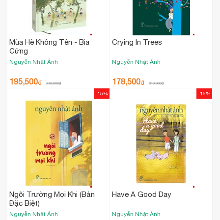
Mùa Hè Không Tên - Bìa
Crying In Trees
Cứng
Nguyễn Nhật Ánh
Nguyễn Nhật Ánh
195,500
178,500
₫
₫
230,000
₫
210,000
₫
-15%
-15%
Ngôi Trường Mọi Khi (Bản
Have A Good Day
Đặc Biệt)
Nguyễn Nhật Ánh
Nguyễn Nhật Ánh