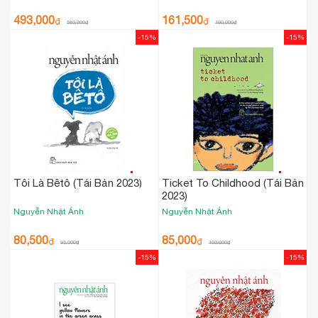
493,000
161,500
₫
₫
580,000
₫
190,000
₫
-15%
-15%
Tôi Là Bêtô (Tái Bản 2023)
Ticket To Childhood (Tái Bản
2023)
Nguyễn Nhật Ánh
Nguyễn Nhật Ánh
80,500
85,000
₫
₫
95,000
₫
100,000
₫
-15%
-15%