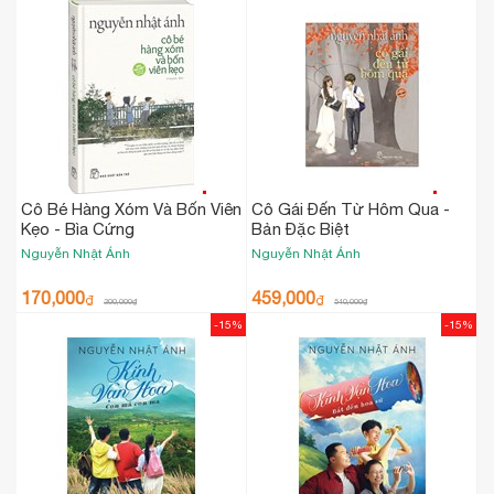
Cô Bé Hàng Xóm Và Bốn Viên
Cô Gái Đến Từ Hôm Qua -
Kẹo - Bìa Cứng
Bản Đặc Biệt
Nguyễn Nhật Ánh
Nguyễn Nhật Ánh
170,000
459,000
₫
₫
200,000
₫
540,000
₫
-15%
-15%