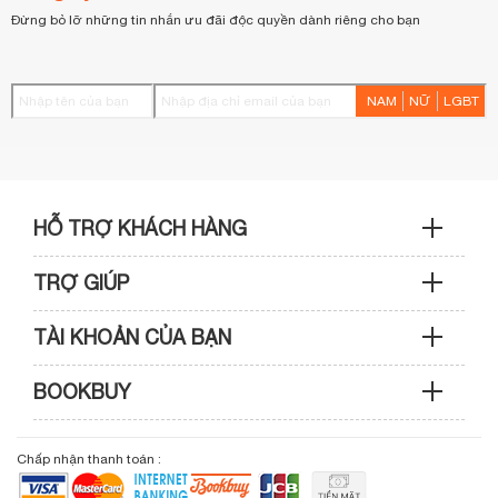
Đừng bỏ lỡ những tin nhắn ưu đãi độc quyền dành riêng cho bạn
NAM
NỮ
LGBT
HỖ TRỢ KHÁCH HÀNG
TRỢ GIÚP
Sản phẩm & Đơn hàng: 0933 109 009
TÀI KHOẢN CỦA BẠN
Hướng dẫn mua hàng
Kỹ thuật & Bảo hành: 0989 439 986
BOOKBUY
Cập nhật tài khoản
Phương thức thanh toán
Điện thoại: (028) 3820 7153 (giờ hành chính)
Giới thiệu bookbuy.vn
Chấp nhận thanh toán :
Giỏ hàng
Phương thức vận chuyển
Email: info@bookbuy.vn