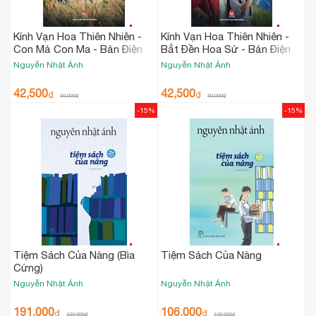
Kính Vạn Hoa Thiên Nhiên -
Kính Vạn Hoa Thiên Nhiên -
Con Mả Con Ma - Bản Điện
Bắt Đền Hoa Sứ - Bản Điện
Ảnh
Ảnh
Nguyễn Nhật Ánh
Nguyễn Nhật Ánh
42,500
42,500
₫
₫
50,000
₫
50,000
₫
-15%
-15%
Tiệm Sách Của Nàng (Bìa
Tiệm Sách Của Nàng
Cứng)
Nguyễn Nhật Ánh
Nguyễn Nhật Ánh
191,000
106,000
₫
₫
225,000
₫
125,000
₫