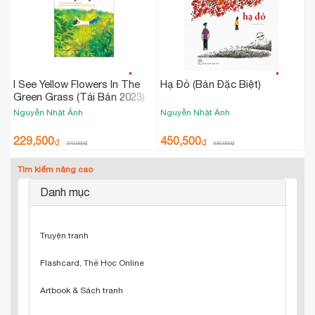
I See Yellow Flowers In The
Hạ Đỏ (Bản Đặc Biệt)
Green Grass (Tái Bản 2023)
Nguyễn Nhật Ánh
Nguyễn Nhật Ánh
229,500
450,500
₫
₫
270,000
₫
530,000
₫
Tìm kiếm nâng cao
Danh mục
Truyện tranh
Flashcard, Thẻ Học Online
Artbook & Sách tranh