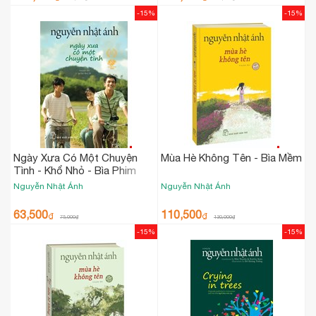
-15%
-15%
Ngày Xưa Có Một Chuyện
Mùa Hè Không Tên - Bìa Mềm
Tình - Khổ Nhỏ - Bìa Phim
Nguyễn Nhật Ánh
Nguyễn Nhật Ánh
63,500
110,500
₫
₫
75,000
₫
130,000
₫
-15%
-15%