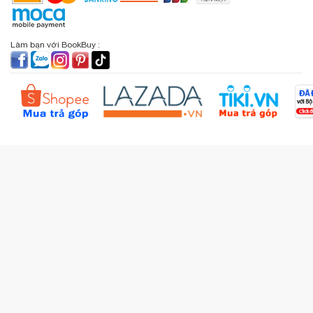
BookBuy trên Facebook
Địa chỉ: 9 Lý Văn Phức, P. Tân Định, TP.HCM
Lịch sử giao dịch
Chính sách đổi - trả
Sơ đồ đường đi
Làm bạn với BookBuy :
Liên hệ BookBuy
Sản phẩm yêu thích
Chính sách bồi hoàn
Đặt hàng theo yêu cầu
Kiểm tra đơn hàng
Câu hỏi thường gặp (FAQs)
Tích lũy BBxu
Proguide.vn - Kaspersky
iBookStop.vn