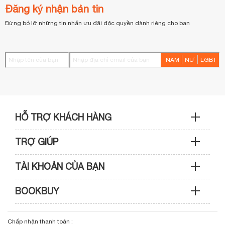
Đăng ký nhận bản tin
Đừng bỏ lỡ những tin nhắn ưu đãi độc quyền dành riêng cho bạn
NAM
NỮ
LGBT
HỖ TRỢ KHÁCH HÀNG
TRỢ GIÚP
Sản phẩm & Đơn hàng: 0933 109 009
TÀI KHOẢN CỦA BẠN
Hướng dẫn mua hàng
Kỹ thuật & Bảo hành: 0989 439 986
BOOKBUY
Cập nhật tài khoản
Phương thức thanh toán
Điện thoại: (028) 3820 7153 (giờ hành chính)
Giới thiệu bookbuy.vn
Chấp nhận thanh toán :
Giỏ hàng