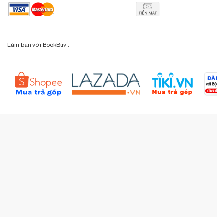
Phương thức vận chuyển
Email: info@bookbuy.vn
BookBuy trên Facebook
Địa chỉ: 9 Lý Văn Phức, P. Tân Định, TP.HCM
Lịch sử giao dịch
Chính sách đổi - trả
Sơ đồ đường đi
Làm bạn với BookBuy :
Liên hệ BookBuy
Sản phẩm yêu thích
Chính sách bồi hoàn
Đặt hàng theo yêu cầu
Kiểm tra đơn hàng
Câu hỏi thường gặp (FAQs)
Tích lũy BBxu
Proguide.vn - Kaspersky
iBookStop.vn