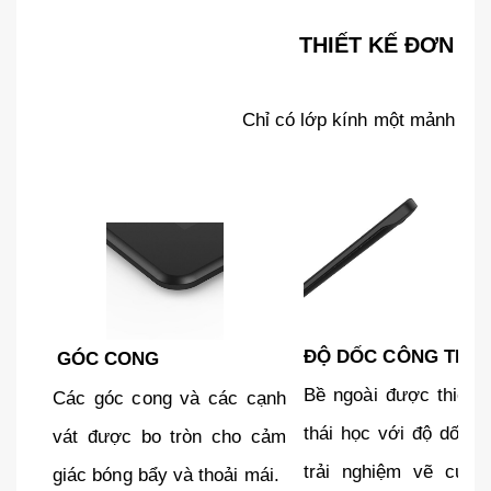
THIẾT KẾ ĐƠN GI
Chỉ có lớp kính một mảnh ở phí
ĐỘ DỐC CÔNG THÁI
GÓC CONG
Bề ngoài được thiết 
Các góc cong và các cạnh
thái học với độ dốc n
vát được bo tròn cho cảm
trải nghiệm vẽ của 
giác bóng bẩy và thoải mái.