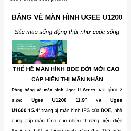
BẢNG VẼ MÀN HÌNH UGEE U1200
Sắc màu sống động thật như cuộc sống
THẾ HỆ MÀN HÌNH BOE ĐỜI MỚI CAO 
CẤP HIỂN THỊ MÃN NHÃN
bao gồm 2 
Dòng bảng vẽ màn hình Ugee U Series
Ugee 
size: 
Ugee U1200 11.9″
 và 
U1600
15.4″
 trang bị màn hình IPS của BOE, nhà 
cung cấp màn hình cho nhiều thương hiệu điện 
thoại và thiết bị thông minh hàng đầu Thế giới. 