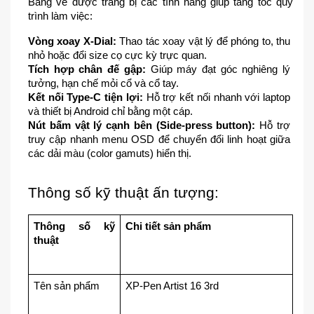
Bảng vẽ được trang bị các tính năng giúp tăng tốc quy 
trình làm việc:
Vòng xoay X-Dial:
 Thao tác xoay vật lý để phóng to, thu 
nhỏ hoặc đổi size cọ cực kỳ trực quan.
Tích hợp chân đế gập:
 Giúp máy đạt góc nghiêng lý 
tưởng, hạn chế mỏi cổ và cổ tay.
Kết nối Type-C tiện lợi:
 Hỗ trợ kết nối nhanh với laptop 
và thiết bị Android chỉ bằng một cáp.
Nút bấm vật lý cạnh bên (Side-press button):
 Hỗ trợ 
truy cập nhanh menu OSD để chuyển đổi linh hoạt giữa 
các dải màu (color gamuts) hiển thị. 
Thông số kỹ thuật ấn tượng:
Thông số kỹ 
Chi tiết sản phẩm
thuật
Tên sản phẩm
XP-Pen Artist 16 3rd