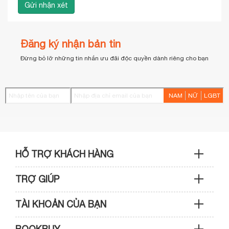
Đăng ký nhận bản tin
Đừng bỏ lỡ những tin nhắn ưu đãi độc quyền dành riêng cho bạn
NAM
NỮ
LGBT
HỖ TRỢ KHÁCH HÀNG
TRỢ GIÚP
Sản phẩm & Đơn hàng: 0933 109 009
TÀI KHOẢN CỦA BẠN
Hướng dẫn mua hàng
Kỹ thuật & Bảo hành: 0989 439 986