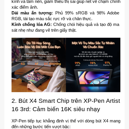
kính và tấm nền, giảm thiểu thị sai giúp nét vẽ chạm chính 
xác điểm ảnh.
Dải màu ấn tượng:
 Phủ 99% sRGB và 98% Adobe 
RGB, tái tạo màu sắc rực rỡ và chân thực.
Kính chống lóa AG:
 Chống chói hiệu quả và tạo độ ma 
sát nhẹ như đang vẽ trên giấy thật.
2. Bút X4 Smart Chip trên XP-Pen Artist 
16 3rd: Cảm biến 16K siêu nhạy
XP-Pen tiếp tục khẳng định vị thế với dòng bút X4 mang 
đến những bước tiến vượt bậc: