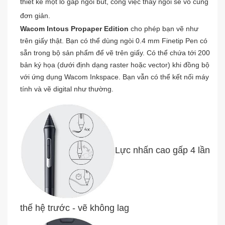
thiết kế một lỗ gắp ngòi bút, công việc thay ngòi sẽ vô cùng
đơn giản.
Wacom Intous Propaper Edition
cho phép bạn vẽ như
trên giấy thật. Bạn có thể dùng ngòi 0.4 mm Finetip Pen có
sẵn trong bộ sản phẩm để vẽ trên giấy. Có thể chứa tới 200
bản ký họa (dưới định dạng raster hoặc vector) khi đồng bộ
với ứng dụng Wacom Inkspace. Bạn vẫn có thể kết nối máy
tính và vẽ digital như thường.
Lực nhấn cao gấp 4 lần
thế hệ trước - vẽ không lag