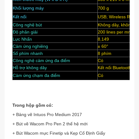
Khối lượng máy
700 g
Kết nối
USB; Wireless RF
Công nghệ bút
Không dây, không dù
Độ phân giải
200 lines per mm (5,
Lực Nhấn
8,149
Cảm ứng nghiêng
± 60°
Số phím nhanh
8 phím
Công nghệ cảm ứng đa điểm
Có
Hỗ trợ không dây
Kết nối Bluetooth
Cảm ứng chạm đa điểm
Có
Trong hộp gồm có:
+ Bảng vẽ Intuos Pro Medium 2017
+ Bút vẽ Wacom Pro Pen 2 thế hệ mới
+ Bút Wacom mực Finetip và Kẹp Cố Định Giấy