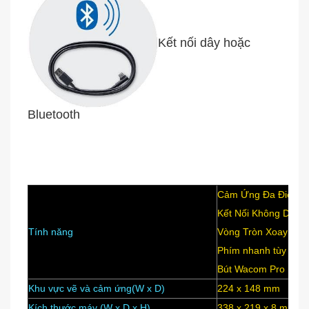
Kết nối dây hoặc
Bluetooth
Facts & Feature
Cảm Ứng Đa Điểm
Kết Nối Không Dây
Tính năng
Vòng Tròn Xoay Đa 
Phím nhanh tùy biế
Bút Wacom Pro Pen 
Khu vực vẽ và cảm ứng(W x D)
224 x 148 mm
Kích thước máy (W x D x H)
338 x 219 x 8 mm