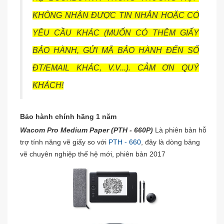
KHÔNG NHẬN ĐƯỢC TIN NHẮN HOẶC CÓ
YÊU CẦU KHÁC (MUỐN CÓ THÊM GIẤY
BẢO HÀNH, GỬI MÃ BẢO HÀNH ĐẾN SỐ
ĐT/EMAIL KHÁC, V.V...). CẢM ƠN QUÝ
KHÁCH!
Bảo hành chính hãng 1 năm
Wacom Pro Medium Paper (PTH - 660P)
Là phiên bản hỗ
trợ tính năng vẽ giấy so với
PTH - 660
, đây là dòng bảng
vẽ chuyên nghiệp thế hệ mới, phiên bản 2017