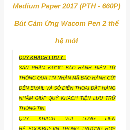
Medium Paper 2017 (PTH - 660P)
Bút Cảm Ứng Wacom Pen 2 thế
hệ mới
QUÝ KHÁCH LƯU Ý:
SẢN PHẨM ĐƯỢC BẢO HÀNH ĐIỆN TỬ
THÔNG QUA TIN NHẮN MÃ BẢO HÀNH GỬI
ĐẾN EMAIL VÀ SỐ ĐIỆN THOẠI ĐẶT HÀNG
NHẰM GIÚP QUÝ KHÁCH TIỆN LƯU TRỮ
THÔNG TIN.
QUÝ KHÁCH VUI LÒNG LIÊN
HỆ BOOKBUY.VN TRONG TRƯỜNG HỢP