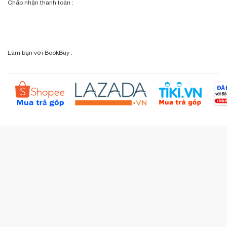
Chấp nhận thanh toán :
Giỏ hàng
Phương thức vận chuyển
Email: info@bookbuy.vn
BookBuy trên Facebook
Địa chỉ: 9 Lý Văn Phức, P. Tân Định, TP.HCM
Lịch sử giao dịch
Chính sách đổi - trả
Sơ đồ đường đi
Làm bạn với BookBuy :
Liên hệ BookBuy
Sản phẩm yêu thích
Chính sách bồi hoàn
Đặt hàng theo yêu cầu
Kiểm tra đơn hàng
Câu hỏi thường gặp (FAQs)
Tích lũy BBxu
Proguide.vn - Kaspersky
iBookStop.vn