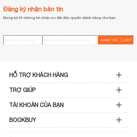
Đăng ký nhận bản tin
Đừng bỏ lỡ những tin nhắn ưu đãi độc quyền dành riêng cho bạn
NAM
NỮ
LGBT
HỖ TRỢ KHÁCH HÀNG
TRỢ GIÚP
Sản phẩm & Đơn hàng: 0933 109 009
TÀI KHOẢN CỦA BẠN
Hướng dẫn mua hàng
Kỹ thuật & Bảo hành: 0989 439 986
BOOKBUY
Cập nhật tài khoản
Phương thức thanh toán
Điện thoại: (028) 3820 7153 (giờ hành chính)
Giới thiệu bookbuy.vn