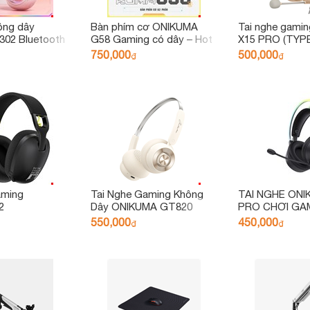
ông dây
Bàn phím cơ ONIKUMA
Tai nghe gami
02 Bluetooth
G58 Gaming có dây – Hot
X15 PRO (TYP
Swappable, 82 phím RGB
Version+ Adapt
750,000
500,000
₫
₫
aming
Tai Nghe Gaming Không
TAI NGHE ONI
2
Dây ONIKUMA GT820
PRO CHƠI GA
ĐẦU MICRÔ K
550,000
450,000
₫
₫
ỒN_MÀU HỒN