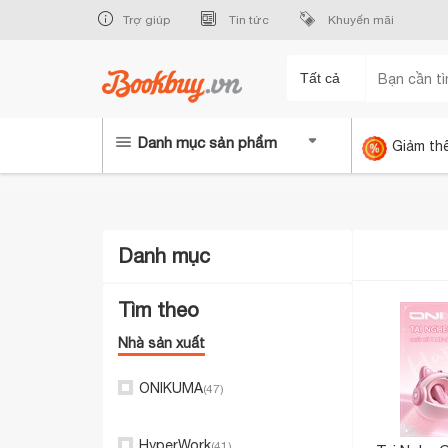
Trợ giúp
Tin tức
Khuyến mãi
Tất cả
Danh mục sản phẩm
Giảm th
Danh mục
Bảng vẽ - Phụ Kiện Số
(357)
Phụ kiện Công nghệ, Thiết bị
mạng
(191)
Thiết bị, phụ kiện cho TV, Wifi
(5)
Loa, Tai nghe, Headphone
(66)
Chuột, Bàn phím máy tính
(34)