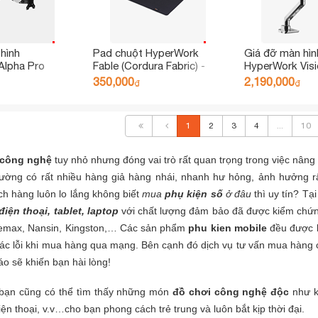
hình
Pad chuột HyperWork
Giá đỡ màn hìn
Alpha Pro
Fable (Cordura Fabric) -
HyperWork Visi
-BLK Đen
Size L
350,000
2,190,000
₫
₫
1
2
3
4
...
10
 công nghệ
tuy nhỏ nhưng đóng vai trò rất quan trọng trong việc nâng
trường có rất nhiều hàng giả hàng nhái, nhanh hư hỏng, ảnh hưởng r
ch hàng luôn lo lắng không biết
mua
phụ kiện số
ở đâu
thì uy tín? T
điện thoại, tablet, laptop
với chất lượng đảm bảo đã được kiểm chứng
emax, Nansin, Kingston,… Các sản phẩm
phu kien mobile
đều được ki
ác lỗi khi
mua hàng qua mạng
. Bên cạnh đó dịch vụ tư vấn mua hàng 
o sẽ khiến bạn hài lòng!
 bạn cũng có thể tìm thấy những món
đồ chơi công nghệ độc
như
ện thoại, v.v…cho bạn phong cách trẻ trung và luôn bắt kịp thời đại.