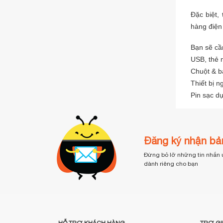
> 1.000.000đ
(21)
Đặc biệt,
hàng điện
Bạn sẽ cầ
USB, thẻ 
Chuột & b
Thiết bị n
Pin sạc d
Đăng ký nhận bản
Đừng bỏ lỡ những tin nhắn 
dành riêng cho bạn
HỖ TRỢ KHÁCH HÀNG
TRỢ GI