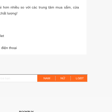
i hơn nhiều so với các trung tâm mua sắm, cửa
chất lượng!
let
 điện thoại
NAM
NỮ
LGBT
BOOKBUY