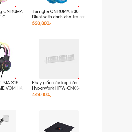
ng ONIKUMA
Tai nghe ONIKUMA B30
E C
Bluetooth dành cho trẻ em
or to USB)
530,000
₫
KUMA X15
Khay giấu dây kẹp bàn
ME VÒM HAI
HyperWork HPW-CM03-
HỬ TIẾNG
BLK Đen
449,000
₫
G