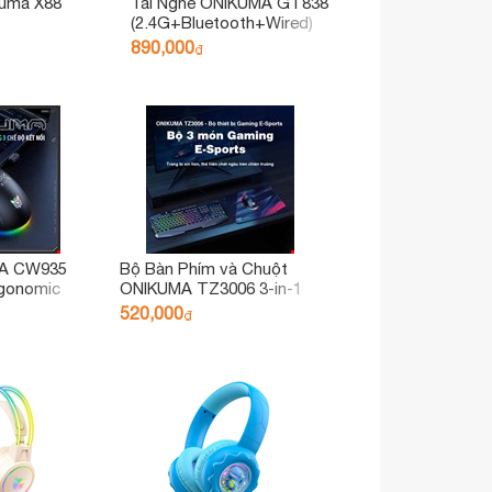
kuma X88
Tai Nghe ONIKUMA GT838
(2.4G+Bluetooth+Wired)
Tri-Mode White Pink
890,000
₫
MA CW935
Bộ Bàn Phím và Chuột
rgonomic
ONIKUMA TZ3006 3-in-1
ng Mouse
520,000
₫
ings &
r