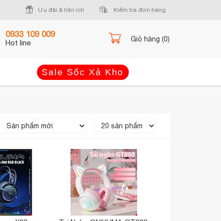
Ưu đãi & tiện ích
Kiểm tra đơn hàng
0933 109 009
Giỏ hàng (0)
Hot line
Sale Sốc Xả Kho