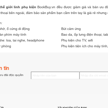
thế giới linh phụ kiện
BookBuy.vn đều được giảm giá và bán ưu đã
 thoại bên ngoài, đảm bảo sản phẩm bạn cầm trên tay là giá rẻ nhưng 
n:
nhớ, ổ cứng di động
Bút cảm ứng
àn phím máy tính
Bao da, ốp lưng điện thoại, tab
ghe: loa, tai nghe, headphone
Phụ kiện cho TV, wifi
ự phòng
Phụ kiện tiện ích cho máy tính,
 tin
ưu đãi độc quyền
ÚP
TÀI KHOẢN CỦA BẠN