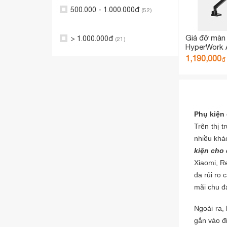
Giá
< 50.000đ
(16)
Giá đỡ màn 
HyperWork 
HPW-GMA02
50.000 - 100.000đ
(12)
1,190,000
₫
100.000 - 200.000đ
(24)
200.000 - 300.000đ
Phụ kiện
(23)
Trên thị 
nhiều khá
300.000 - 400.000đ
(23)
kiện cho 
Xiaomi, R
400.000 - 500.000đ
(20)
đa rủi ro c
mãi chu đá
500.000 - 1.000.000đ
(52)
Ngoài ra,
gắn vào đi