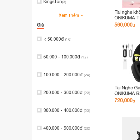
Tai nghe kh
Human Motion
(9)
ONIKUMA T3
5.4
560,000
₫
MOFT
(7)
Nansin
(5)
VSP
(5)
Ovann
(5)
Tai Nghe G
ONIKUMA B
720,000
₫
Bosston
(4)
Kingston
(3)
Xem thêm