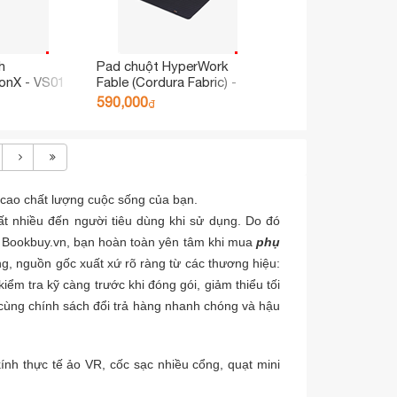
h
Pad chuột HyperWork
onX - VS01
Fable (Cordura Fabric) -
Size XL
590,000
₫
 cao chất lượng cuộc sống của bạn.
ất nhiều đến người tiêu dùng khi sử dụng. Do đó
ại Bookbuy.vn, bạn hoàn toàn yên tâm khi mua
phụ
, nguồn gốc xuất xứ rõ ràng từ các thương hiệu:
ểm tra kỹ càng trước khi đóng gói, giảm thiểu tối
cùng chính sách đổi trả hàng nhanh chóng và hậu
kính thực tế ảo VR
, cốc sạc nhiều cổng, quạt mini