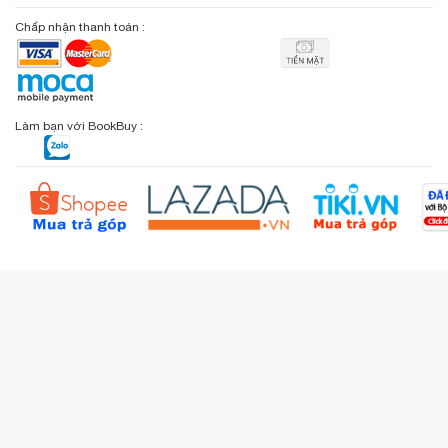
Giới thiệu bookbuy.vn
Chấp nhận thanh toán :
Giỏ hàng
Phương thức vận chuyển
Email: info@bookbuy.vn
BookBuy trên Facebook
Địa chỉ: 9 Lý Văn Phức, P. Tân Định, TP.HCM
Lịch sử giao dịch
Chính sách đổi - trả
Sơ đồ đường đi
Làm bạn với BookBuy :
Liên hệ BookBuy
Sản phẩm yêu thích
Chính sách bồi hoàn
Đặt hàng theo yêu cầu
Kiểm tra đơn hàng
Câu hỏi thường gặp (FAQs)
Tích lũy BBxu
Proguide.vn - Kaspersky
iBookStop.vn