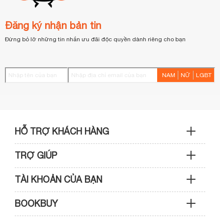
Đăng ký nhận bản tin
Đừng bỏ lỡ những tin nhắn ưu đãi độc quyền dành riêng cho bạn
NAM
NỮ
LGBT
HỖ TRỢ KHÁCH HÀNG
TRỢ GIÚP
Sản phẩm & Đơn hàng: 0933 109 009
TÀI KHOẢN CỦA BẠN
Hướng dẫn mua hàng
Kỹ thuật & Bảo hành: 0989 439 986
BOOKBUY
Cập nhật tài khoản
Phương thức thanh toán
Điện thoại: (028) 3820 7153 (giờ hành chính)