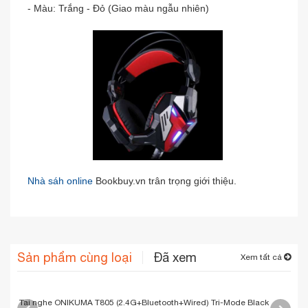
- Màu: Trắng - Đỏ (Giao màu ngẫu nhiên)
Nhà sáh online
Bookbuy.vn trân trọng giới thiệu.
Sản phẩm cùng loại
Đã xem
Xem tất cả
Tai nghe ONIKUMA T805 (2.4G+Bluetooth+Wired) Tri-Mode Black
Tai