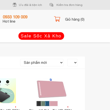
Ưu đãi & tiện ích
Kiểm tra đơn hàng
0933 109 009
Giỏ hàng (0)
Hot line
Sale Sốc Xả Kho