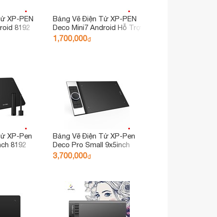
Tử XP-PEN
Bảng Vẽ Điện Tử XP-PEN
roid 8192
Deco Mini7 Android Hỗ Trợ
Cảm Ứng Nghiêng
1,700,000
₫
Tử XP-Pen
Bảng Vẽ Điện Tử XP-Pen
nch 8192
Deco Pro Small 9x5inch
 Xoay Dial
8192 Lực Nhấn, 2 Dial,
3,700,000
₫
g Tay Họa
Tương Thích Thiết Bị Di
Động Android