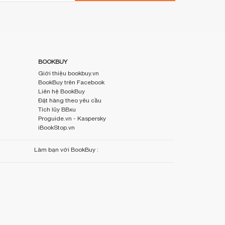
BOOKBUY
Giới thiệu bookbuy.vn
BookBuy trên Facebook
Liên hệ BookBuy
Đặt hàng theo yêu cầu
Tích lũy BBxu
Proguide.vn - Kaspersky
iBookStop.vn
Làm bạn với BookBuy :