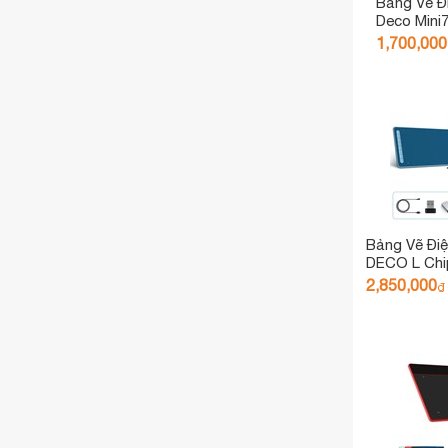
Bảng Vẽ Đ
Deco Mini7
1,700,000
Bảng Vẽ Đi
DECO L Chip
Android
2,850,000
₫