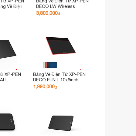
n Tử XP-PEN
Bảng Vẽ Điện Tử XP-PEN
ảng Vẽ Điện
DECO LW Wireless
Bluetooth Chip X3 Kết Nối
3,800,000
₫
IOS, Android
 Tử XP-PEN
Bảng Vẽ Điện Tử XP-PEN
ALL
DECO FUN L 10x6inch
Kết Nối
Android Cảm Ứng Nghiêng
1,990,000
₫