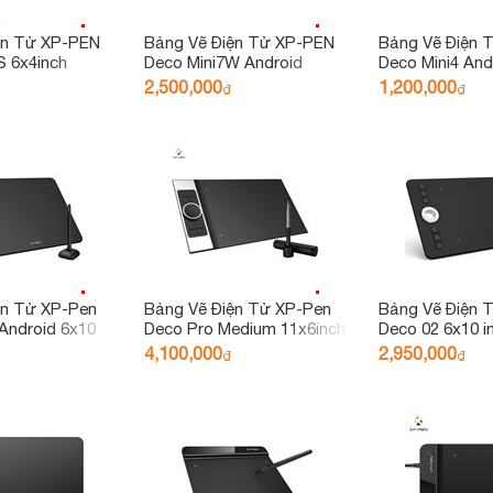
ện Tử XP-PEN
Bảng Vẽ Điện Tử XP-PEN
Bảng Vẽ Điện 
 6x4inch
Deco Mini7W Android
Deco Mini4 And
m Ứng Nghiêng
Wireless Hỗ Trợ Cảm Ứng
Mức Lực Nhấn
2,500,000
1,200,000
₫
₫
Nghiêng
ện Tử XP-Pen
Bảng Vẽ Điện Tử XP-Pen
Bảng Vẽ Điện 
Android 6x10
Deco Pro Medium 11x6inch
Deco 02 6x10 i
ấn 8192 Hỗ trợ
8192 Lực Nhấn, 2 Dial,
Lực Nhấn, Vòng
4,100,000
2,950,000
₫
₫
hiêng (Kèm
Tương Thích Thiết Bị Di
Bạc (Tặng Găn
a Sĩ Và Miếng
Động Android
Sĩ)
)