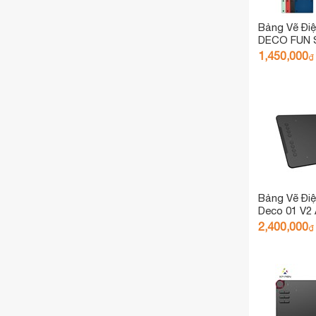
Bảng Vẽ Đi
DECO FUN S
Android Cả
1,450,000
₫
Bảng Vẽ Đi
Deco 01 V2 
Inch Lực Nh
2,400,000
₫
Cảm Ứng Ng
Găng Tay Họ
Film Bảo Vệ