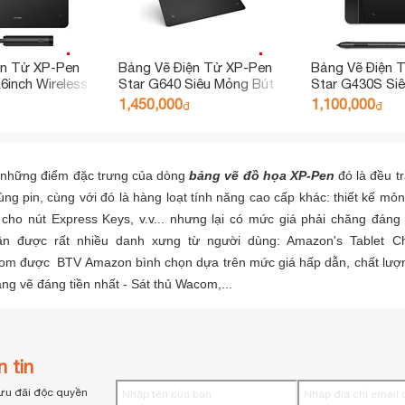
ện Tử XP-Pen
Bảng Vẽ Điện Tử XP-Pen
Bảng Vẽ Điện 
6inch Wireless
Star G640 Siêu Mỏng Bút
Star G430S Si
192 Nút Xoay
Không Pin Lực Nhấn 8192
Nhấn 8192 Chơ
1,450,000
1,100,000
₫
₫
t Chống Xước
Kèm 20 Ngòi Dự Phòng
Tên Điện Tử
Tay Họa Sĩ)
 những điểm đặc trưng của dòng
bảng vẽ đồ họa XP-Pen
đó là đều t
ng pin, cùng với đó là hàng loạt tính năng cao cấp khác: thiết kế mỏng 
 cho nút Express Keys, v.v... nhưng lại có mức giá phải chăng đán
n được rất nhiều danh xưng từ người dùng: Amazon's Tablet Choi
m được BTV Amazon bình chọn dựa trên mức giá hấp dẫn, chất lượng
ảng vẽ đáng tiền nhất - Sát thủ Wacom,...
 tin
ưu đãi độc quyền