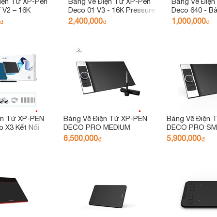
iện Tử XP-Pen
Bảng Vẽ Điện Tử XP-Pen
Bảng Vẽ Điệ
 V2 – 16K
Deco 01 V3 - 16K Pressure
Deco 640 - B
Đa Năng
2,400,000
1,000,000
₫
₫
₫
ện Tử XP-PEN
Bảng Vẽ Điện Tử XP-PEN
Bảng Vẽ Điện
 X3 Kết Nối
DECO PRO MEDIUM
DECO PRO SM
WIRELESS (MW) Kết Nối
WIRELESS (SW) 
6,500,000
5,900,000
₫
₫
IOS, ANDROID
IOS, ANDROID