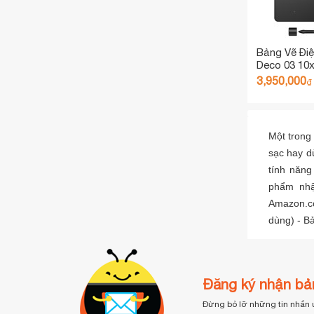
Bảng Vẽ Đi
Deco 03 10x
Lực Nhấn 8
3,950,000
₫
Dial Bề Mặ
(Tặng Găng 
Một trong
sạc hay dù
tính năng
phẩm nhậ
Amazon.co
dùng) - B
Đăng ký nhận bản
Đừng bỏ lỡ những tin nhắn 