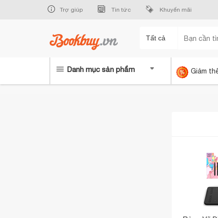
Trợ giúp
Tin tức
Khuyến mãi
Tất cả
Danh mục sản phẩm
Giảm th