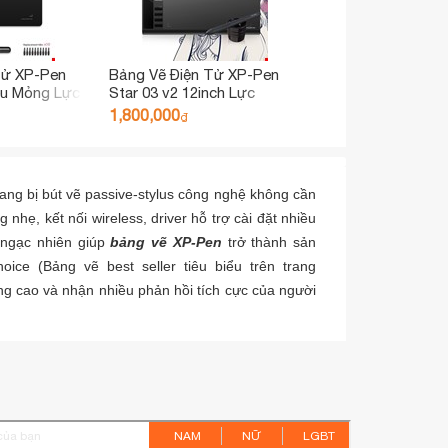
Tử XP-Pen
Bảng Vẽ Điện Tử XP-Pen
êu Mỏng Lực
Star 03 v2 12inch Lực
i OSU, Ký
Nhấn 8192 Bút Stylus
1,800,000
₫
Không Sạc Chính Hãng
rang bị bút vẽ passive-stylus công nghệ không cần
nhẹ, kết nối wireless, driver hỗ trợ cài đặt nhiều
g ngạc nhiên giúp
bảng vẽ XP-Pen
trở thành sản
ce (Bảng vẽ best seller tiêu biểu trên trang
 cao và nhận nhiều phản hồi tích cực của người
NAM
NỮ
LGBT