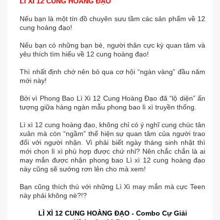
LÌ XÌ 12 CUNG HOÀNG ĐẠO
Nếu bạn là một tín đồ chuyên sưu tầm các sản phẩm về 12
cung hoàng đạo!
Nếu bạn có những bạn bè, người thân cực kỳ quan tâm và
yêu thích tìm hiểu về 12 cung hoàng đạo!
Thì nhất định chớ nên bỏ qua cơ hội “ngàn vàng” đầu năm
mới này!
Bởi vì Phong Bao Lì Xì 12 Cung Hoàng Đạo đã “lộ diện” ấn
tượng giữa hàng ngàn mẫu phong bao lì xì truyền thống.
Lì xì 12 cung hoàng đạo, không chỉ có ý nghĩ cung chúc tân
xuân mà còn “ngầm” thể hiện sự quan tâm của người trao
đối với người nhận. Vì phải biết ngày tháng sinh nhật thì
mới chọn lì xì phù hợp được chứ nhỉ? Nên chắc chắn là ai
may mắn được nhận phong bao Lì xì 12 cung hoàng đạo
này cũng sẽ sướng rơn lên cho mà xem!
Bạn cũng thích thú với những Lì Xì may mắn mà cực Teen
này phải không nè?!?
LÌ XÌ 12 CUNG HOÀNG ĐẠO - Combo Cự Giải