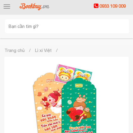
0933 109 009
Toggle
navigation
Trang chủ
Lì xì Việt