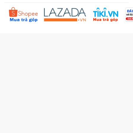
Đặt hàng theo yêu cầu
Kiểm tra đơn hàng
Câu hỏi thường gặp (FAQs)
Tích lũy BBxu
Proguide.vn - Kaspersky
iBookStop.vn