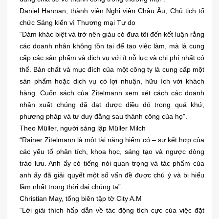
Daniel Hannan, thành viên Nghị viện Châu Âu, Chủ tịch tổ
chức Sáng kiến vì Thương mại Tự do
“Dám khác biệt và trở nên giàu có đưa tôi đến kết luận rằng
các doanh nhân không tồn tại để tạo việc làm, mà là cung
cấp các sản phẩm và dịch vụ với ít nỗ lực và chi phí nhất có
thể. Bản chất và mục đích của một công ty là cung cấp một
sản phẩm hoặc dịch vụ có lợi nhuận, hữu ích với khách
hàng. Cuốn sách của Zitelmann xem xét cách các doanh
nhân xuất chúng đã đạt được điều đó trong quá khứ,
phương pháp và tư duy đằng sau thành công của họ”.
Theo Müller, người sáng lập Müller Milch
“Rainer Zitelmann là một tài năng hiếm có – sự kết hợp của
các yếu tố phân tích, khoa học, sáng tạo và ngược dòng
trào lưu. Anh ấy có tiếng nói quan trọng và tác phẩm của
anh ấy đã giải quyết một số vấn đề được chú ý và bị hiểu
lầm nhất trong thời đại chúng ta”.
Christian May, tổng biên tập tờ City A.M
“Lời giải thích hấp dẫn về tác động tích cực của việc đặt