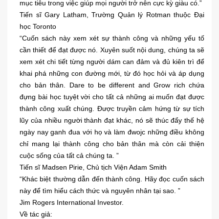
mục tiêu trong việc giúp mọi người trở nên cực kỳ giàu có.”
Tiến sĩ Gary Latham, Trường Quản lý Rotman thuộc Đại
học Toronto
“Cuốn sách này xem xét sự thành công và những yếu tố
cần thiết để đạt được nó. Xuyên suốt nội dung, chúng ta sẽ
xem xét chi tiết từng người dám can đảm và đủ kiên trì để
khai phá những con đường mới, từ đó học hỏi và áp dụng
cho bản thân. Dare to be different and Grow rich chứa
đựng bài học tuyệt vời cho tất cả những ai muốn đạt được
thành công xuất chúng. Được truyền cảm hứng từ sự tích
lũy của nhiều người thành đạt khác, nó sẽ thúc đẩy thế hệ
ngày nay ganh đua với họ và làm đwojc những điều không
chỉ mang lại thành công cho bản thân mà còn cải thiện
cuộc sống của tất cả chúng ta. ”
Tiến sĩ Madsen Pirie, Chủ tịch Viện Adam Smith
“Khác biệt thường dẫn đến thành công. Hãy đọc cuốn sách
này để tìm hiểu cách thức và nguyên nhân tại sao. ”
Jim Rogers International Investor.
Về tác giả: