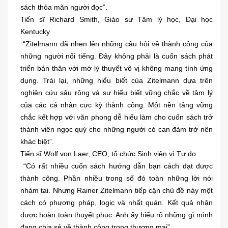
sách thỏa mãn người đọc”.
Tiến sĩ Richard Smith, Giáo sư Tâm lý học, Đại học
Kentucky
“Zitelmann đã nhen lên những câu hỏi về thành công của
những người nổi tiếng. Đây không phải là cuốn sách phát
triển bản thân với mớ lý thuyết vô vị không mang tính ứng
dụng. Trái lại, những hiểu biết của Zitelmann dựa trên
nghiên cứu sâu rộng và sự hiểu biết vững chắc về tâm lý
của các cá nhân cực kỳ thành công. Một nền tảng vững
chắc kết hợp với văn phong dễ hiểu làm cho cuốn sách trở
thành viên ngọc quý cho những người có can đảm trở nên
khác biệt”.
Tiến sĩ Wolf von Laer, CEO, tổ chức Sinh viên vì Tự do
“Có rất nhiều cuốn sách hướng dẫn bạn cách đạt được
thành công. Phần nhiều trong số đó toàn những lời nói
nhàm tai. Nhưng Rainer Zitelmann tiếp cận chủ đề này một
cách có phương pháp, logic và nhất quán. Kết quả nhận
được hoàn toàn thuyết phục. Anh ấy hiểu rõ những gì mình
đang chia sẻ về thành công trong thương mại”.