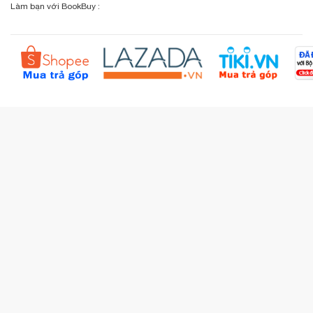
Sơ đồ đường đi
Làm bạn với BookBuy :
Liên hệ BookBuy
Sản phẩm yêu thích
Chính sách bồi hoàn
Đặt hàng theo yêu cầu
Kiểm tra đơn hàng
Câu hỏi thường gặp (FAQs)
Tích lũy BBxu
Proguide.vn - Kaspersky
iBookStop.vn