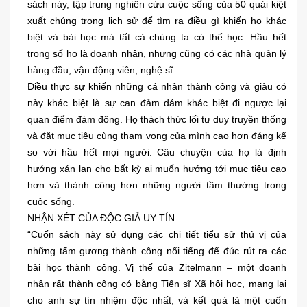
sách này, tập trung nghiên cứu cuộc sống của 50 quái kiệt
xuất chúng trong lịch sử để tìm ra điều gì khiến họ khác
biệt và bài học mà tất cả chúng ta có thể học. Hầu hết
trong số họ là doanh nhân, nhưng cũng có các nhà quản lý
hàng đầu, vận động viên, nghệ sĩ.
Điều thực sự khiến những cá nhân thành công và giàu có
này khác biệt là sự can đảm dám khác biệt đi ngược lại
quan điểm đám đông. Họ thách thức lối tư duy truyền thống
và đặt mục tiêu cùng tham vọng của mình cao hơn đáng kể
so với hầu hết mọi người. Câu chuyện của họ là định
hướng xán lạn cho bất kỳ ai muốn hướng tới mục tiêu cao
hơn và thành công hơn những người tầm thường trong
cuộc sống.
NHẬN XÉT CỦA ĐỘC GIẢ UY TÍN
“Cuốn sách này sử dụng các chi tiết tiểu sử thú vị của
những tấm gương thành công nổi tiếng để đúc rút ra các
bài học thành công. Vị thế của Zitelmann – một doanh
nhân rất thành công có bằng Tiến sĩ Xã hội học, mang lại
cho anh sự tín nhiệm độc nhất, và kết quả là một cuốn