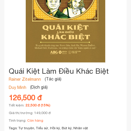
Quái Kiệt Làm Điều Khác Biệt
(Tác giả)
Rainer Zitelmann
(Dịch giả)
Duy Minh
126,500 đ
Tiết kiệm:
22,500 đ (15%)
Giá thị trường: 149,000 đ
Tình trạng:
Còn hàng
Tags:
Tự truyện, Tiểu sử, Hồi ký, Bút ký, Nhân vật