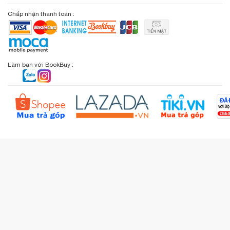
Giới thiệu bookbuy.vn
Chấp nhận thanh toán :
Giỏ hàng
Phương thức vận chuyển
Email: info@bookbuy.vn
BookBuy trên Facebook
Địa chỉ: 9 Lý Văn Phức, P. Tân Định, TP.HCM
Lịch sử giao dịch
Chính sách đổi - trả
Sơ đồ đường đi
Làm bạn với BookBuy :
Liên hệ BookBuy
Sản phẩm yêu thích
Chính sách bồi hoàn
Đặt hàng theo yêu cầu
Kiểm tra đơn hàng
Câu hỏi thường gặp (FAQs)
Tích lũy BBxu
Proguide.vn - Kaspersky
iBookStop.vn