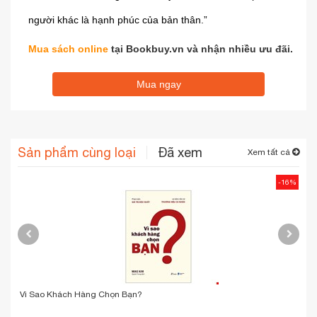
người khác là hạnh phúc của bản thân.”
Mua sách online
tại Bookbuy.vn và nhận nhiều ưu đãi.
Mua ngay
Sản phẩm cùng loại
Đã xem
Xem tất cả
-16%
Vì Sao Khách Hàng Chọn Bạn?
Thư
Lý 