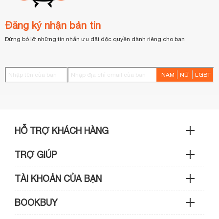
Đăng ký nhận bản tin
Đừng bỏ lỡ những tin nhắn ưu đãi độc quyền dành riêng cho bạn
NAM
NỮ
LGBT
HỖ TRỢ KHÁCH HÀNG
TRỢ GIÚP
Sản phẩm & Đơn hàng: 0933 109 009
TÀI KHOẢN CỦA BẠN
Hướng dẫn mua hàng
Kỹ thuật & Bảo hành: 0989 439 986
BOOKBUY
Cập nhật tài khoản
Phương thức thanh toán
Điện thoại: (028) 3820 7153 (giờ hành chính)