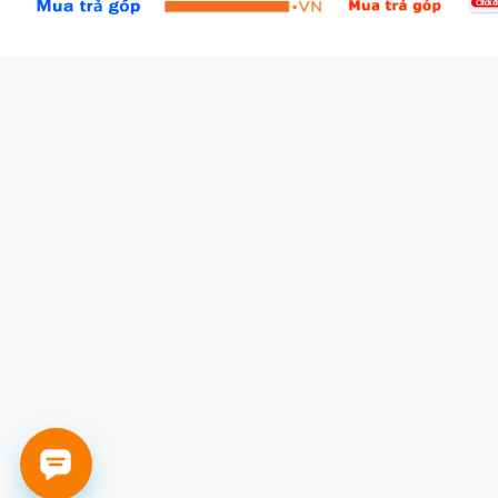
Tích lũy BBxu
Proguide.vn - Kaspersky
iBookStop.vn