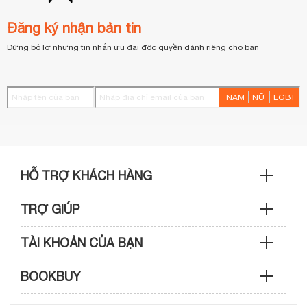
Đăng ký nhận bản tin
Đừng bỏ lỡ những tin nhắn ưu đãi độc quyền dành riêng cho bạn
NAM
NỮ
LGBT
HỖ TRỢ KHÁCH HÀNG
TRỢ GIÚP
Sản phẩm & Đơn hàng: 0933 109 009
TÀI KHOẢN CỦA BẠN
Hướng dẫn mua hàng
Kỹ thuật & Bảo hành: 0989 439 986
BOOKBUY
Cập nhật tài khoản
Phương thức thanh toán
Điện thoại: (028) 3820 7153 (giờ hành chính)