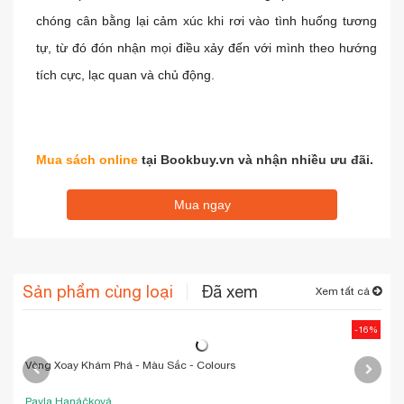
họa đẹp mắt, bộ sách chắc chắn sẽ giúp các bé nhanh
chóng cân bằng lại cảm xúc khi rơi vào tình huống tương
tự, từ đó đón nhận mọi điều xảy đến với mình theo hướng
tích cực, lạc quan và chủ động.
Mua sách online
tại Bookbuy.vn và nhận nhiều ưu đãi.
Mua ngay
Sản phẩm cùng loại
Đã xem
Xem tất cả
-16%
Vòng Xoay Khám Phá - Màu Sắc - Colours
Giả