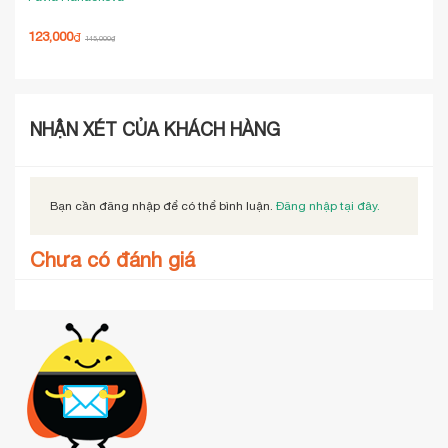
Pavla Hanáčková
Trầ
123,000
140
₫
145,000
₫
NHẬN XÉT CỦA KHÁCH HÀNG
Bạn cần đăng nhập để có thể bình luận.
Đăng nhập tại đây.
Chưa có đánh giá