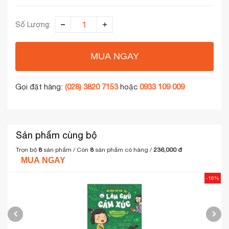
Số Lượng:
MUA NGAY
Gọi đặt hàng:
(028) 3820 7153
hoặc
0933 109 009
Sản phẩm cùng bộ
Trọn bộ
8
sản phẩm / Còn
8
sản phẩm có hàng
/
236,000 đ
MUA NGAY
-16%
B
L
T