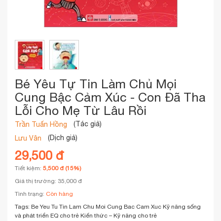
Bé Yêu Tự Tin Làm Chủ Mọi
Cung Bậc Cảm Xúc - Con Đã Tha
Lỗi Cho Mẹ Từ Lâu Rồi
(Tác giả)
Trần Tuấn Hồng
(Dịch giả)
Lưu Vân
29,500 đ
Tiết kiệm:
5,500 đ (15%)
Giá thị trường: 35,000 đ
Tình trạng:
Còn hàng
Tags:
Be Yeu Tu Tin Lam Chu Moi Cung Bac Cam Xuc
Kỹ năng sống
và phát triển EQ cho trẻ
Kiến thức – Kỹ năng cho trẻ