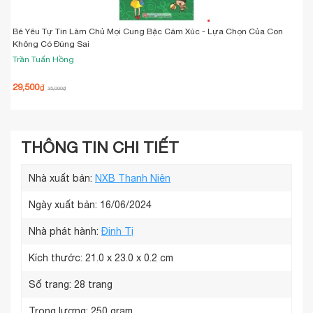
2
Bé Yêu Tự Tin Làm Chủ Mọi Cung Bậc Cảm Xúc - Lựa Chọn Của Con
Không Có Đúng Sai
Trần Tuấn Hồng
29,500
₫
35,000
₫
THÔNG TIN CHI TIẾT
Nhà xuất bản:
NXB Thanh Niên
Ngày xuất bản: 16/06/2024
Nhà phát hành:
Đinh Tị
Kích thước:
21.0 x 23.0 x 0.2 cm
Số trang:
28 trang