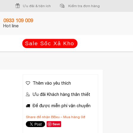
Ưu đãi & tiện ích
Kiểm tra đơn hàng
0933 109 009
Giỏ hàng (0)
Hot line
Sale Sốc Xả Kho
Thêm vào yêu thích
Ưu đãi Khách hàng thân thiết
Để được miễn phí vận chuyển
Share để nhận BBxu – Mua hàng 0đ
Save