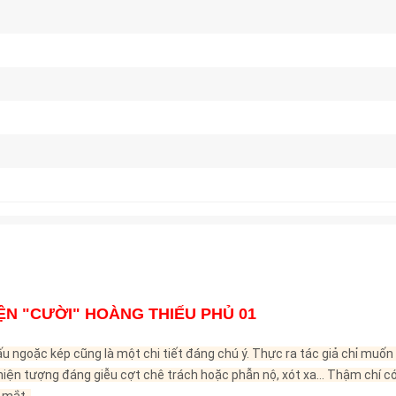
N "CƯỜI" HOÀNG THIẾU PHỦ 01
ấu ngoặc kép cũng là một chi tiết đáng chú ý. Thực ra tác giả chỉ muố
 hiện tượng đáng giễu cợt chê trách hoặc phẫn nộ, xót xa… Thậm chí 
 mắt.
ong khoảng từ năm 1984 (năm ra đời của báo Tuổi Trẻ Cười) đến năm
 ưu đãi.