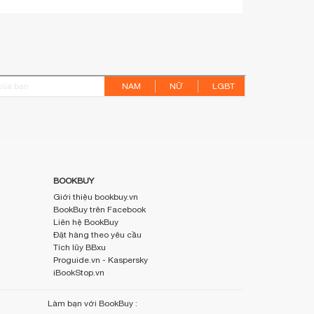
Nguyên Tắc Tuyệt Đối
Trong Đầu Tư Cổ Phiếu
Park Young-Ok
211,500
₫
249,000
₫
-15%
Đường Về Hoa Nở
Thích Nữ Nhuận Bình
101,000
₫
119,000
₫
-15%
Đò Dọc
Bình Nguyên Lộc
97,500
₫
115,000
₫
-15%