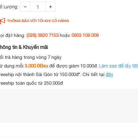
ố Lượng:
THÔNG BÁO VỚI TÔI KHI CÓ HÀNG
ọi đặt hàng:
(028) 3820 7153
hoặc
0933 109 009
hông tin & Khuyến mãi
ổi trả hàng trong vòng 7 ngày
ử dụng mỗi
3.000 BBxu
để được giảm 10.000đ.
Làm sao để lấy B
reeship nội thành Sài Gòn từ 150.000đ*. Chi tiết tại
đây
reeship toàn quốc từ 250.000đ