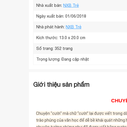
Nhà phát hành:
NXB Trẻ
Kích thước:
13.0 x 20.0 cm
Số trang:
352 trang
Trọng lượng:
Đang cập nhật
Giới thiệu sản phẩm
CHUYỆ
Chuyện "cười" mà chữ “cười” lại được viết trong d
trào phúng của văn học để dễ bề khái quát những
chuyện tưởng chừng như đã được viết bằng nước
Tập 1 gồm phần lớn những tiểu phẩm được viết tr
10 của thời kỳ đất nước đổi mới).
Mua sách online
tại Bookbuy.vn và nhận nhiều