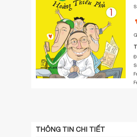
S
G
T
Đ
S
F
F
THÔNG TIN CHI TIẾT
Nhà xuất bản:
NXB Trẻ
Ngày xuất bản: 01/06/2018