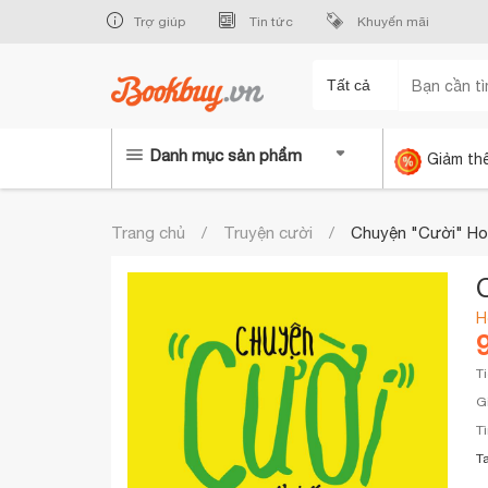
Trợ giúp
Tin tức
Khuyến mãi
Tất cả
Danh mục sản phẩm
Giảm th
Trang chủ
Truyện cười
Chuyện "Cười" Ho
H
T
G
T
T