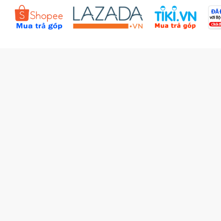
Đặt hàng theo yêu cầu
Kiểm tra đơn hàng
Câu hỏi thường gặp (FAQs)
Tích lũy BBxu
Proguide.vn - Kaspersky
iBookStop.vn