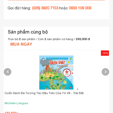
Gọi đặt hàng:
(028) 3820 7153
hoặc
0933 109 009
Sản phẩm cùng bộ
Trọn bộ
2
sản phẩm / Còn
2
sản phẩm có hàng
/
263,000 đ
MUA NGAY
-16%
Cuốn Sách Đa Tương Tác Đầu Tiên Của Tớ Về - Trái Đất
C
Michèle Longour
M