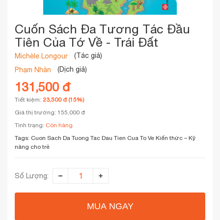
Cuốn Sách Đa Tương Tác Đầu
Tiên Của Tớ Về - Trái Đất
(Tác giả)
Michèle Longour
(Dịch giả)
Phạm Nhàn
131,500 đ
Tiết kiệm:
23,500 đ (15%)
Giá thị trường: 155,000 đ
Tình trạng:
Còn hàng
Tags:
Cuon Sach Da Tuong Tac Dau Tien Cua To Ve
Kiến thức – Kỹ
năng cho trẻ
Số Lượng:
MUA NGAY