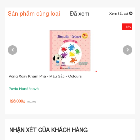
Sản phẩm cùng loại
Đã xem
Xem tất cả
-16%
Vòng Xoay Khám Phá - Màu Sắc - Colours
Cuố
Cứ
Pavla Hanáčková
Nhi
123,000
212
₫
145,000
₫
NHẬN XÉT CỦA KHÁCH HÀNG