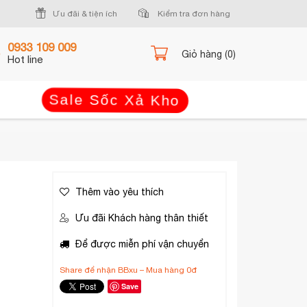
Ưu đãi & tiện ích
Kiểm tra đơn hàng
0933 109 009
Giỏ hàng (0)
Hot line
Sale Sốc Xả Kho
Thêm vào yêu thích
Ưu đãi Khách hàng thân thiết
Để được miễn phí vận chuyển
Share để nhận BBxu – Mua hàng 0đ
Save