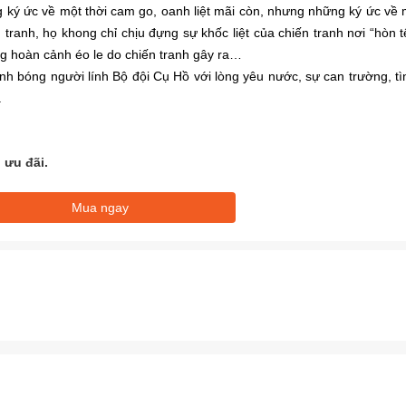
 ký ức về một thời cam go, oanh liệt mãi còn, nhưng những ký ức về 
n tranh, họ khong chỉ chịu đựng sự khốc liệt của chiến tranh nơi “hòn 
ng hoàn cảnh éo le do chiến tranh gây ra…
h bóng người lính Bộ đội Cụ Hồ với lòng yêu nước, sự can trường, tì
.
 ưu đãi.
Mua ngay