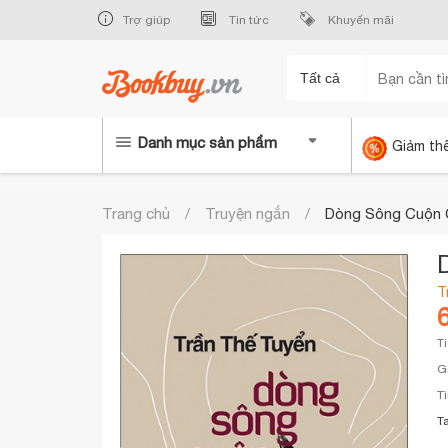
Trợ giúp
Tin tức
Khuyến mãi
Tất cả
Danh mục sản phẩm
Giảm th
Trang chủ
Truyện ngắn
Dòng Sông Cuộn
T
T
G
T
T