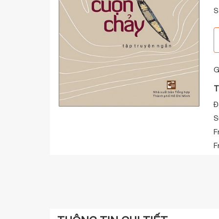
S
G
T
Đ
S
F
F