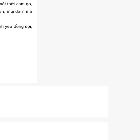
một thời cam go,
tên, mũi đạn” mà
nh yêu đồng đội,