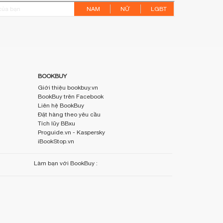
NAM
NỮ
LGBT
BOOKBUY
Giới thiệu bookbuy.vn
BookBuy trên Facebook
Liên hệ BookBuy
Đặt hàng theo yêu cầu
Tích lũy BBxu
Proguide.vn - Kaspersky
iBookStop.vn
Làm bạn với BookBuy :