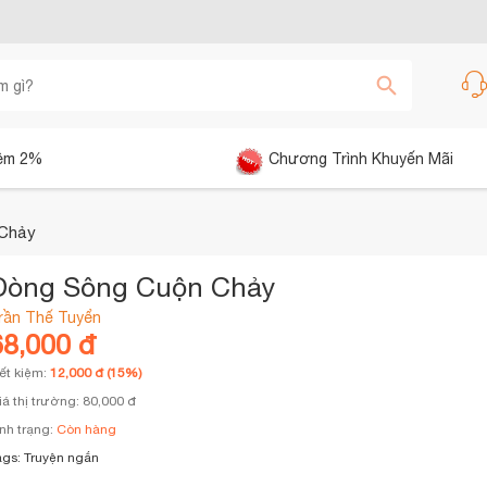
êm 2%
Chương Trình Khuyến Mãi
 Chảy
Dòng Sông Cuộn Chảy
rần Thế Tuyển
68,000 đ
iết kiệm:
12,000 đ (15%)
iá thị trường: 80,000 đ
ình trạng:
Còn hàng
ags:
Truyện ngắn