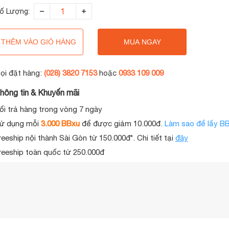
ố Lượng:
THÊM VÀO GIỎ HÀNG
MUA NGAY
ọi đặt hàng:
(028) 3820 7153
hoặc
0933 109 009
hông tin & Khuyến mãi
ổi trả hàng trong vòng 7 ngày
ử dụng mỗi
3.000 BBxu
để được giảm 10.000đ.
Làm sao để lấy B
reeship nội thành Sài Gòn từ 150.000đ*. Chi tiết tại
đây
reeship toàn quốc từ 250.000đ