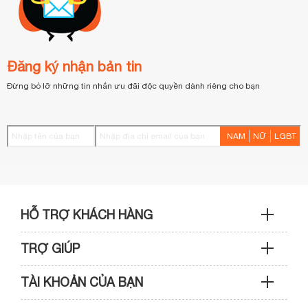
Đăng ký nhận bản tin
Đừng bỏ lỡ những tin nhắn ưu đãi độc quyền dành riêng cho bạn
NAM
NỮ
LGBT
HỖ TRỢ KHÁCH HÀNG
TRỢ GIÚP
Sản phẩm & Đơn hàng: 0933 109 009
TÀI KHOẢN CỦA BẠN
Hướng dẫn mua hàng
Kỹ thuật & Bảo hành: 0989 439 986