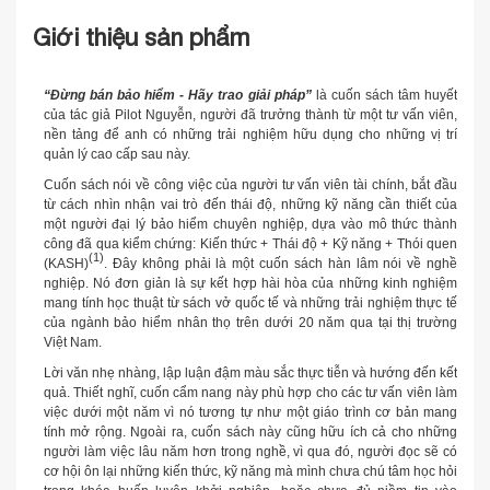
Giới thiệu sản phẩm
“Đừng bán bảo hiểm - Hãy trao giải pháp”
là cuốn sách tâm huyết
của tác giả Pilot Nguyễn, người đã trưởng thành từ một tư vấn viên,
nền tảng để anh có những trải nghiệm hữu dụng cho những vị trí
quản lý cao cấp sau này.
Cuốn sách nói về công việc của người tư vấn viên tài chính, bắt đầu
từ cách nhìn nhận vai trò đến thái độ, những kỹ năng cần thiết của
một người đại lý bảo hiểm chuyên nghiệp, dựa vào mô thức thành
công đã qua kiểm chứng: Kiến thức + Thái độ + Kỹ năng + Thói quen
(1)
(KASH)
. Đây không phải là một cuốn sách hàn lâm nói về nghề
nghiệp. Nó đơn giản là sự kết hợp hài hòa của những kinh nghiệm
mang tính học thuật từ sách vở quốc tế và những trải nghiệm thực tế
của ngành bảo hiểm nhân thọ trên dưới 20 năm qua tại thị trường
Việt Nam.
Lời văn nhẹ nhàng, lập luận đậm màu sắc thực tiễn và hướng đến kết
quả. Thiết nghĩ, cuốn cẩm nang này phù hợp cho các tư vấn viên làm
việc dưới một năm vì nó tương tự như một giáo trình cơ bản mang
tính mở rộng. Ngoài ra, cuốn sách này cũng hữu ích cả cho những
người làm việc lâu năm hơn trong nghề, vì qua đó, người đọc sẽ có
cơ hội ôn lại những kiến thức, kỹ năng mà mình chưa chú tâm học hỏi