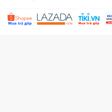
Liên hệ BookBuy
Sản phẩm yêu thích
Chính sách bồi hoàn
Đặt hàng theo yêu cầu
Kiểm tra đơn hàng
Câu hỏi thường gặp (FAQs)
Tích lũy BBxu
Proguide.vn - Kaspersky
iBookStop.vn