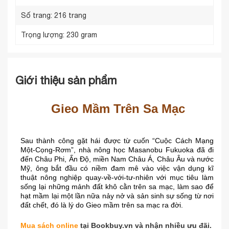
Số trang:
216 trang
Trọng lượng:
230 gram
Giới thiệu sản phẩm
Gieo Mầm Trên Sa Mạc
Sau thành công gặt hái được từ cuốn “Cuộc Cách Mạng
Một-Cọng-Rơm”, nhà nông học Masanobu Fukuoka đã đi
đến Châu Phi, Ấn Độ, miền Nam Châu Á, Châu Âu và nước
Mỹ, ông bắt đầu có niềm đam mê vào việc vận dụng kĩ
thuật nông nghiệp quay-về-với-tư-nhiên với mục tiêu làm
sống lại những mảnh đất khô cằn trên sa mạc, làm sao để
hạt mầm lại một lần nữa nảy nở và sản sinh sự sống từ nơi
đất chết, đó là lý do Gieo mầm trên sa mạc ra đời.
Mua sách online
tại Bookbuy.vn và nhận nhiều ưu đãi.