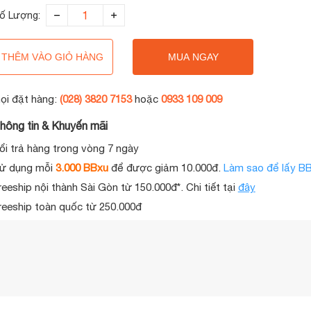
ố Lượng:
THÊM VÀO GIỎ HÀNG
MUA NGAY
ọi đặt hàng:
(028) 3820 7153
hoặc
0933 109 009
hông tin & Khuyến mãi
ổi trả hàng trong vòng 7 ngày
ử dụng mỗi
3.000 BBxu
để được giảm 10.000đ.
Làm sao để lấy B
reeship nội thành Sài Gòn từ 150.000đ*. Chi tiết tại
đây
reeship toàn quốc từ 250.000đ