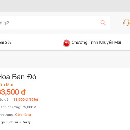
êm 2%
Chương Trình Khuyến Mãi
Hoa Ban Đỏ
ữu Mai
63,500 đ
iết kiệm:
11,500 đ (15%)
iá thị trường: 75,000 đ
ình trạng:
Còn hàng
ags:
Lịch sử - Địa lý