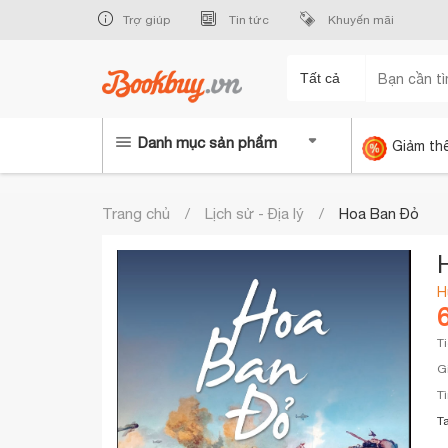
Trợ giúp
Tin tức
Khuyến mãi
Tất cả
Danh mục sản phẩm
Giảm th
Trang chủ
Lịch sử - Địa lý
Hoa Ban Đỏ
H
T
G
T
T