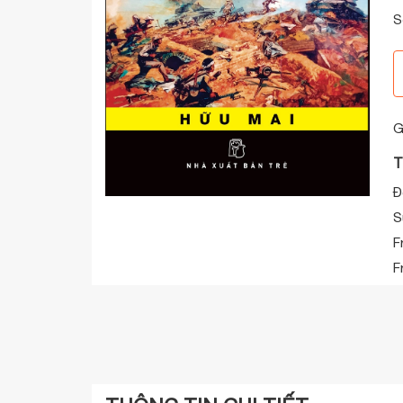
S
G
T
Đ
S
F
F