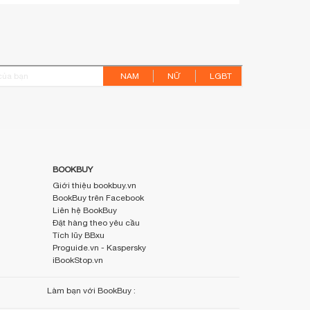
NAM
NỮ
LGBT
BOOKBUY
Giới thiệu bookbuy.vn
BookBuy trên Facebook
Liên hệ BookBuy
Đặt hàng theo yêu cầu
Tích lũy BBxu
Proguide.vn - Kaspersky
iBookStop.vn
Làm bạn với BookBuy :