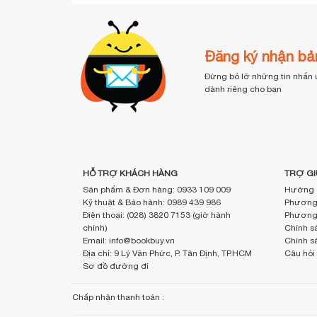
Đăng ký nhận bản
Đừng bỏ lỡ những tin nhắn 
dành riêng cho bạn
HỖ TRỢ KHÁCH HÀNG
TRỢ GI
Sản phẩm & Đơn hàng: 0933 109 009
Hướng 
Kỹ thuật & Bảo hành: 0989 439 986
Phương 
Điện thoại: (028) 3820 7153 (giờ hành
Phương 
chính)
Chính sá
Email: info@bookbuy.vn
Chính s
Địa chỉ: 9 Lý Văn Phức, P. Tân Định, TP.HCM
Câu hỏi
Sơ đồ đường đi
Chấp nhận thanh toán :