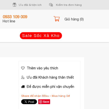
Ưu đãi & tiện ích
Kiểm tra đơn hàng
0933 109 009
Giỏ hàng (0)
Hot line
Sale Sốc Xả Kho
Thêm vào yêu thích
Ưu đãi Khách hàng thân thiết
Để được miễn phí vận chuyển
Share để nhận BBxu – Mua hàng 0đ
Save