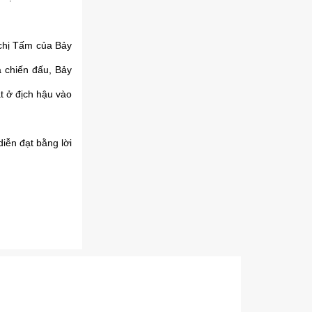
 chị Tấm của Bảy
a chiến đấu, Bảy
t ở địch hậu vào
iễn đạt bằng lời