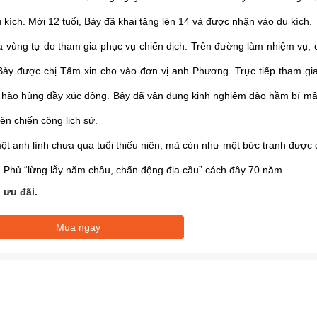
u kích. Mới 12 tuổi, Bảy đã khai tăng lên 14 và được nhận vào du kích.
a vùng tự do tham gia phục vụ chiến dịch. Trên đường làm nhiệm vụ,
 Bảy được chị Tấm xin cho vào đơn vị anh Phương. Trực tiếp tham gi
 hào hùng đầy xúc động. Bảy đã vận dụng kinh nghiệm đào hầm bí mậ
ên chiến công lịch sử.
t anh lính chưa qua tuổi thiếu niên, mà còn như một bức tranh được d
 Phủ “lừng lẫy năm châu, chấn động địa cầu” cách đây 70 năm.
 ưu đãi.
Mua ngay