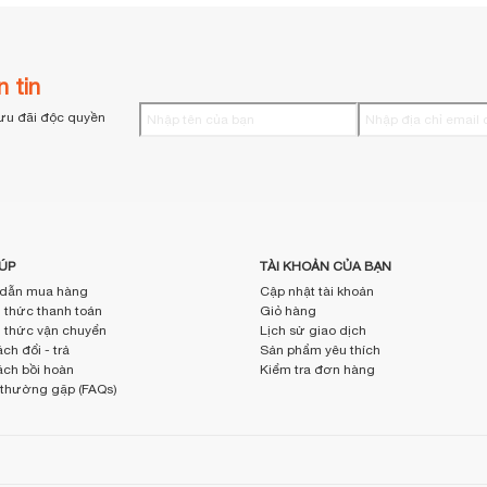
 tin
ưu đãi độc quyền
ÚP
TÀI KHOẢN CỦA BẠN
dẫn mua hàng
Cập nhật tài khoản
thức thanh toán
Giỏ hàng
thức vận chuyển
Lịch sử giao dịch
ch đổi - trả
Sản phẩm yêu thích
ách bồi hoàn
Kiểm tra đơn hàng
 thường gặp (FAQs)