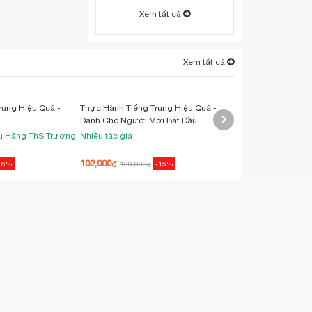
Bình Nguyên Lộc
97,500
₫
115,000
₫
-15%
Sự Minh Triết Của Tài
Chính
Mihir A. Desai
119,000
₫
140,000
₫
-15%
39 Đoản Thiền Để Thấy
Phan Đăng
58,500
₫
69,000
₫
-15%
Xem tất cả