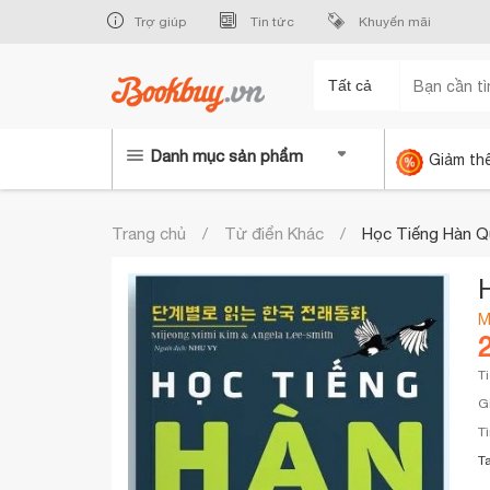
Trợ giúp
Tin tức
Khuyến mãi
Tất cả
Danh mục sản phẩm
Giảm th
Trang chủ
Từ điển Khác
Học Tiếng Hàn Q
M
T
G
T
T