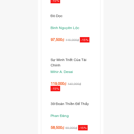
Cao Huy Thuần
145,000
₫
171,000
₫
-15%
Nguyên Tắc Tuyệt Đối
Trong Đầu Tư Cổ Phiếu
Park Young-Ok
211,500
₫
249,000
₫
-15%
Đường Về Hoa Nở
Thích Nữ Nhuận Bình
101,000
₫
119,000
₫
-15%
Đò Dọc