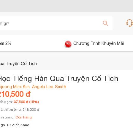
êm 2%
Chương Trình Khuyến Mãi
ua Truyện Cổ Tích
Học Tiếng Hàn Qua Truyện Cổ Tích
ijeong Mimi Kim
Angela Lee-Smith
210,500 đ
iết kiệm:
37,500 đ (15%)
iá thị trường: 248,000 đ
ình trạng:
Còn hàng
ags:
Từ điển Khác