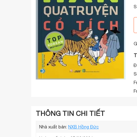
S
G
T
Đ
S
F
F
THÔNG TIN CHI TIẾT
Nhà xuất bản:
NXB Hồng Đức