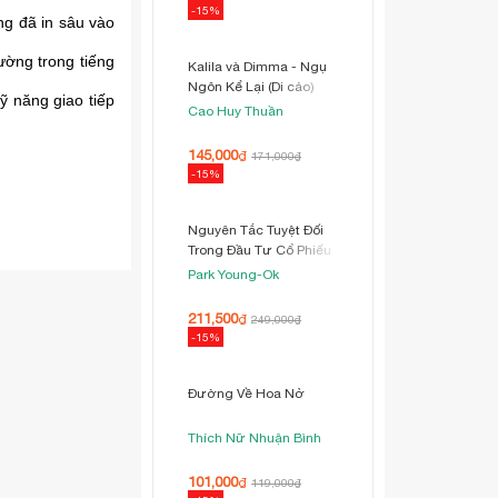
ng đã in sâu vào
ường trong tiếng
ỹ năng giao tiếp
100 Cái Chân
Nguyễn Ngọc Thuần
106,000
₫
125,000
₫
-15%
Kalila và Dimma - Ngụ
Ngôn Kể Lại (Di cảo)