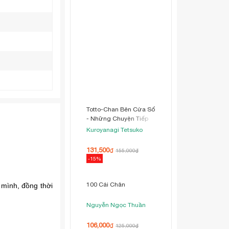
Totto-Chan Bên Cửa Sổ
- Những Chuyện Tiếp
Theo
Kuroyanagi Tetsuko
131,500
₫
155,000
₫
-15%
 mình, đồng thời