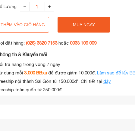
ố Lượng:
THÊM VÀO GIỎ HÀNG
MUA NGAY
ọi đặt hàng:
(028) 3820 7153
hoặc
0933 109 009
hông tin & Khuyến mãi
ổi trả hàng trong vòng 7 ngày
ử dụng mỗi
3.000 BBxu
để được giảm 10.000đ.
Làm sao để lấy B
reeship nội thành Sài Gòn từ 150.000đ*. Chi tiết tại
đây
reeship toàn quốc từ 250.000đ