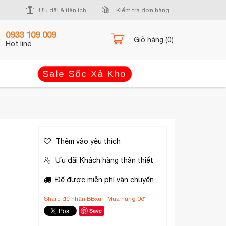
Ưu đãi & tiện ích
Kiểm tra đơn hàng
0933 109 009
Giỏ hàng (0)
Hot line
Sale Sốc Xả Kho
Thêm vào yêu thích
Ưu đãi Khách hàng thân thiết
Để được miễn phí vận chuyển
Share để nhận BBxu – Mua hàng 0đ
Save