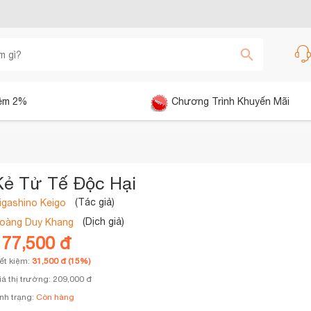
êm 2%
Chương Trình Khuyến Mãi
Kẻ Tử Tế Độc Hại
(Tác giả)
igashino Keigo
(Dịch giả)
oàng Duy Khang
177,500 đ
iết kiệm:
31,500 đ (15%)
iá thị trường: 209,000 đ
ình trạng:
Còn hàng