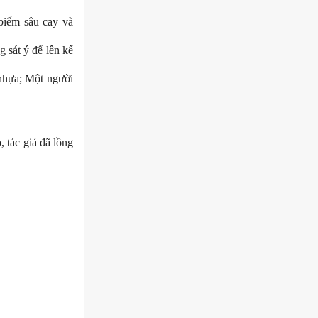
 biếm sâu cay và
 sát ý để lên kế
 nhựa; Một người
, tác giả đã lồng