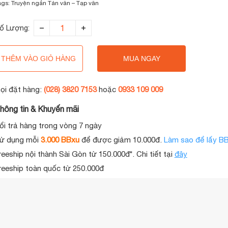
ags:
Truyện ngắn
Tản văn – Tạp văn
ố Lượng:
THÊM VÀO GIỎ HÀNG
MUA NGAY
ọi đặt hàng:
(028) 3820 7153
hoặc
0933 109 009
hông tin & Khuyến mãi
ổi trả hàng trong vòng 7 ngày
ử dụng mỗi
3.000 BBxu
để được giảm 10.000đ.
Làm sao để lấy B
reeship nội thành Sài Gòn từ 150.000đ*. Chi tiết tại
đây
reeship toàn quốc từ 250.000đ