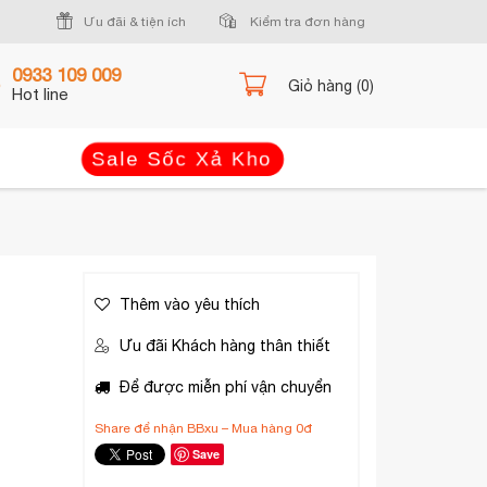
Ưu đãi & tiện ích
Kiểm tra đơn hàng
0933 109 009
Giỏ hàng (0)
Hot line
Sale Sốc Xả Kho
Thêm vào yêu thích
Ưu đãi Khách hàng thân thiết
Để được miễn phí vận chuyển
Share để nhận BBxu – Mua hàng 0đ
Save