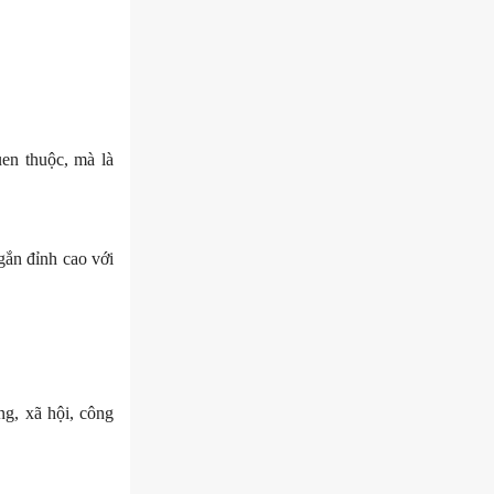
uen thuộc, mà là
gắn đỉnh cao với
ng, xã hội, công