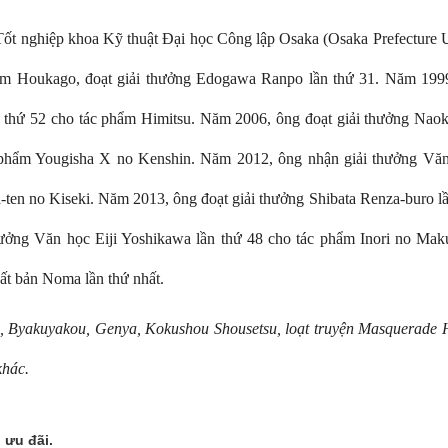
ghiệp khoa Kỹ thuật Đại học Công lập Osaka (Osaka Prefecture U
hẩm Houkago, đoạt giải thưởng Edogawa Ranpo lần thứ 31. Năm 1999
 thứ 52 cho tác phẩm Himitsu. Năm 2006, ông đoạt giải thưởng Naok
c phẩm Yougisha X no Kenshin. Năm 2012, ông nhận giải thưởng Vă
ten no Kiseki. Năm 2013, ông đoạt giải thưởng Shibata Renza-buro lầ
ng Văn học Eiji Yoshikawa lần thứ 48 cho tác phẩm Inori no Maku
ất bản Noma lần thứ nhất.
, Byakuyakou, Genya, Kokushou Shousetsu, loạt truyện Masquerade 
khác.
 ưu đãi.