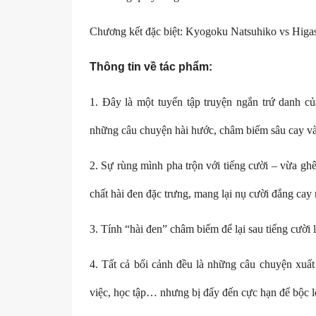
Chương kết đặc biệt: Kyogoku Natsuhiko vs Higa
Thông tin về tác phẩm:
1. Đây là một tuyển tập truyện ngắn trứ danh c
những câu chuyện hài hước, châm biếm sâu cay và
2. Sự rùng mình pha trộn với tiếng cười – vừa gh
chất hài đen đặc trưng, mang lại nụ cười đắng ca
3. Tính “hài đen” châm biếm để lại sau tiếng cười
4. Tất cả bối cảnh đều là những câu chuyện xuất
việc, học tập… nhưng bị đẩy đến cực hạn để bộc 