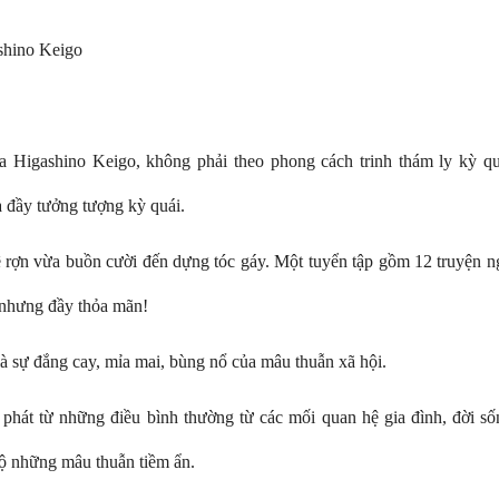
shino Keigo
ủa Higashino Keigo, không phải theo phong cách trinh thám ly kỳ q
 đầy tưởng tượng kỳ quái.
ê rợn vừa buồn cười đến dựng tóc gáy. Một tuyển tập gồm 12 truyện n
y nhưng đầy thỏa mãn!
 là sự đắng cay, mỉa mai, bùng nổ của mâu thuẫn xã hội.
 phát từ những điều bình thường từ các mối quan hệ gia đình, đời số
lộ những mâu thuẫn tiềm ẩn.