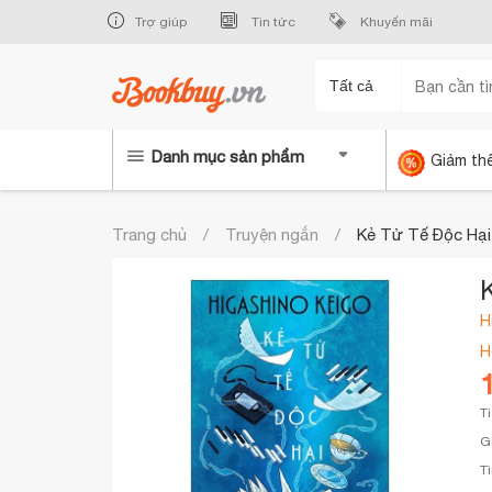
Trợ giúp
Tin tức
Khuyến mãi
Tất cả
Danh mục sản phẩm
Giảm th
Trang chủ
Truyện ngắn
Kẻ Tử Tế Độc Hại
H
H
T
G
T