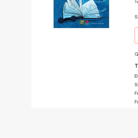
T
S
G
T
Đ
S
F
F