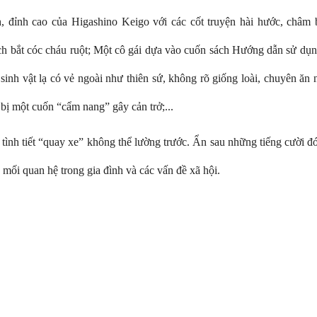
h, đỉnh cao của Higashino Keigo với các cốt truyện hài hước, châm
h bắt cóc cháu ruột; Một cô gái dựa vào cuốn sách Hướng dẫn sử dụng
sinh vật lạ có vẻ ngoài như thiên sứ, không rõ giống loài, chuyên ăn
bị một cuốn “cẩm nang” gây cản trở;...
tình tiết “quay xe” không thể lường trước. Ẩn sau những tiếng cười đó
 mối quan hệ trong gia đình và các vấn đề xã hội.