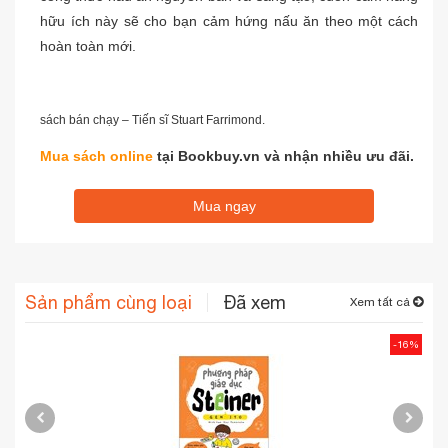
Hóa Việc Nấu Ăn - Bìa Cứng
hữu ích này sẽ cho bạn cảm hứng nấu ăn theo một cách
hoàn toàn mới.
Hỡi những tín đồ gia vị, những người ưa khám phá và những đầu
bếp hiếu kỳ, hãy nâng tình yêu gia vị của các bạn lên một tầm cao
mới với kiến thức chuyên sâu từ nhà khoa học thực phẩm và tác giả
sách bán chạy – Tiến sĩ Stuart Farrimond.
Mua sách online
tại Bookbuy.vn và nhận nhiều ưu đãi.
Mua ngay
Sản phẩm cùng loại
Đã xem
Xem tất cả
-16%