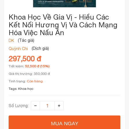
Khoa Học Về Gia Vị - Hiểu Các
Kết Nối Hương Vị Và Cách Mạng
Hóa Việc Nấu Ăn
(Tác giả)
DK
(Dịch giả)
Quỳnh Chi
297,500 đ
Tiết kiệm:
52,500 đ (15%)
Giá thị trường: 350,000 đ
Tình trạng:
Còn hàng
Tags:
Khoa học
Số Lượng:
MUA NGAY