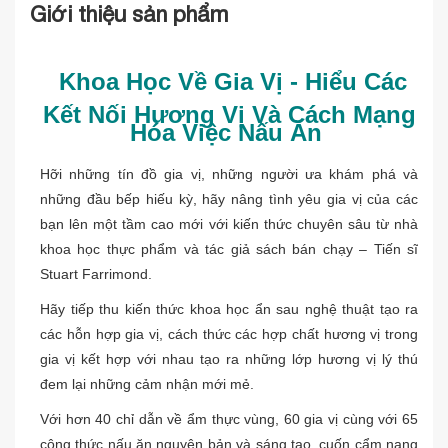
Giới thiệu sản phẩm
19/08/2023
Dự Kiến Có Hàng
Nhã Nam
Tên Nhà Cung Cấp
DK
Tác giả
Khoa Học Về Gia Vị - Hiểu Các
Quỳnh Chi
Người Dịch
Kết Nối Hương Vị Và Cách Mạng
Hóa Việc Nấu Ăn
Thế Giới
NXB
2023
Năm XB
Hỡi những tín đồ gia vị, những người ưa khám phá và
1100
Trọng lượng (gr)
những đầu bếp hiếu kỳ, hãy nâng tình yêu gia vị của các
25.5 x 21 x 1.7 c
Kích Thước Bao Bì
bạn lên một tầm cao mới với kiến thức chuyên sâu từ nhà
317
Số trang
khoa học thực phẩm và tác giả sách bán chạy – Tiến sĩ
Bìa Cứng
Stuart Farrimond.
Hình thức
Top 100 sản ph
Sản phẩm bán chạy nhất
Hãy tiếp thu kiến thức khoa học ẩn sau nghệ thuật tạo ra
Giá sản phẩm trên Fahasa.com đã bao gồm thuế theo luật hiện hành. B
các hỗn hợp gia vị, cách thức các hợp chất hương vị trong
vận chuyển, phụ phí hàng cồng kềnh,...
gia vị kết hợp với nhau tạo ra những lớp hương vị lý thú
Chính sách khuyến mãi trên Fahasa.com không áp dụng cho Hệ thống
đem lại những cảm nhận mới mẻ.
Với hơn 40 chỉ dẫn về ẩm thực vùng, 60 gia vị cùng với 65
Khoa Học Về Gia Vị - Hiểu Các Kết Nối Hương Vị Và Cách Mạng
công thức nấu ăn nguyên bản và sáng tạo, cuốn cẩm nang