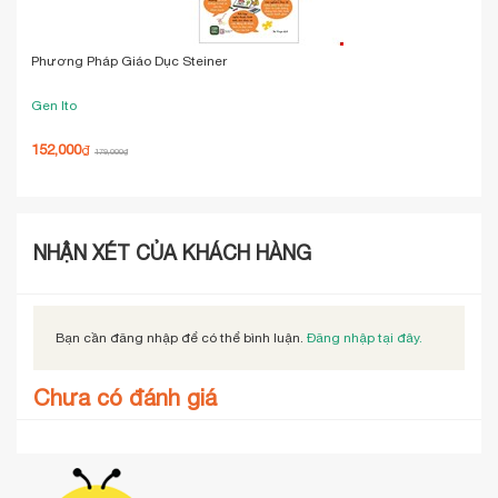
Phương Pháp Giáo Dục Steiner
The
Gen Ito
Nat
152,000
153
₫
179,000
₫
NHẬN XÉT CỦA KHÁCH HÀNG
Bạn cần đăng nhập để có thể bình luận.
Đăng nhập tại đây.
Chưa có đánh giá