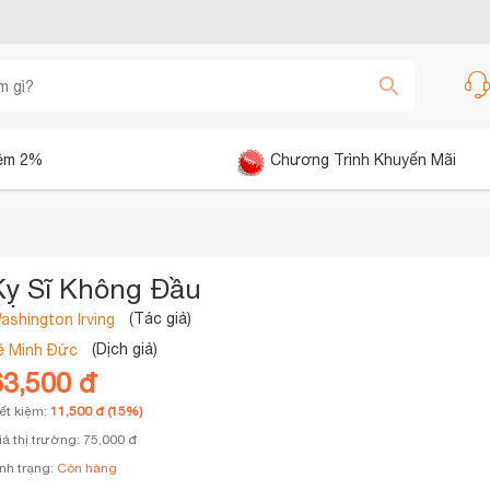
êm 2%
Chương Trình Khuyến Mãi
Kỵ Sĩ Không Đầu
(Tác giả)
ashington Irving
(Dịch giả)
ê Minh Đức
63,500 đ
iết kiệm:
11,500 đ (15%)
iá thị trường: 75,000 đ
ình trạng:
Còn hàng