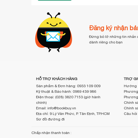
Đăng ký nhận bản
Đừng bỏ lỡ những tin nhắn 
dành riêng cho bạn
HỖ TRỢ KHÁCH HÀNG
TRỢ GI
Sản phẩm & Đơn hàng: 0933 109 009
Hướng 
Kỹ thuật & Bảo hành: 0989 439 986
Phương 
Điện thoại: (028) 3820 7153 (giờ hành
Phương 
chính)
Chính sá
Email: info@bookbuy.vn
Chính s
Địa chỉ: 9 Lý Văn Phức, P. Tân Định, TP.HCM
Câu hỏi
Sơ đồ đường đi
Chấp nhận thanh toán :