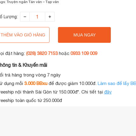
ags:
Truyện ngắn
Tản văn – Tạp văn
ố Lượng:
THÊM VÀO GIỎ HÀNG
MUA NGAY
ọi đặt hàng:
(028) 3820 7153
hoặc
0933 109 009
hông tin & Khuyến mãi
ổi trả hàng trong vòng 7 ngày
ử dụng mỗi
3.000 BBxu
để được giảm 10.000đ.
Làm sao để lấy B
reeship nội thành Sài Gòn từ 150.000đ*. Chi tiết tại
đây
reeship toàn quốc từ 250.000đ