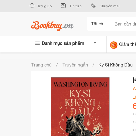
Trợ giúp
Tin tức
Khuyến mãi
Tất cả
Danh mục sản phẩm
Giảm th
Trang chủ
Truyện ngắn
Kỵ Sĩ Không Đầu
W
L
T
G
T