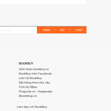
NAM
NỮ
LGBT
BOOKBUY
Giới thiệu bookbuy.vn
BookBuy trên Facebook
Liên hệ BookBuy
Đặt hàng theo yêu cầu
Tích lũy BBxu
Proguide.vn - Kaspersky
iBookStop.vn
Làm bạn với BookBuy :