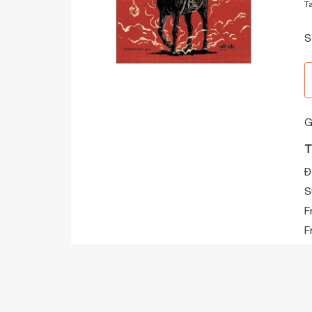
T
S
G
T
Đ
S
F
F