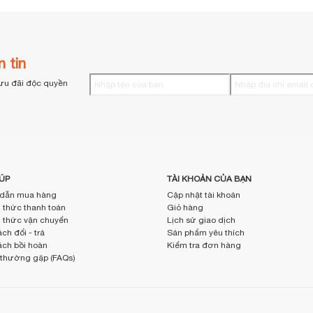
 tin
ưu đãi độc quyền
ÚP
TÀI KHOẢN CỦA BẠN
dẫn mua hàng
Cập nhật tài khoản
thức thanh toán
Giỏ hàng
thức vận chuyển
Lịch sử giao dịch
ch đổi - trả
Sản phẩm yêu thích
ách bồi hoàn
Kiểm tra đơn hàng
 thường gặp (FAQs)