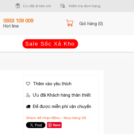
Ưu đãi & tiện ích
Kiểm tra đơn hàng
0933 109 009
Giỏ hàng (0)
Hot line
Sale Sốc Xả Kho
Thêm vào yêu thích
Ưu đãi Khách hàng thân thiết
Để được miễn phí vận chuyển
Share để nhận BBxu – Mua hàng 0đ
Save