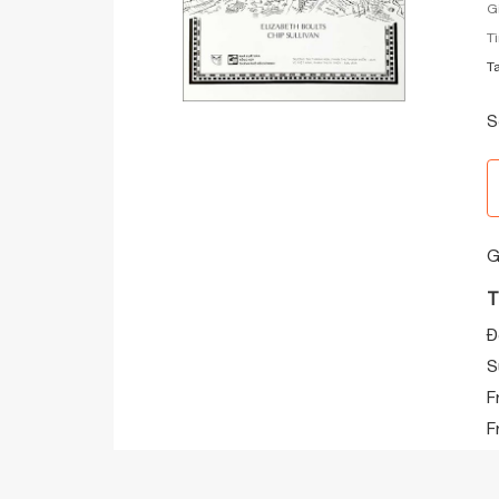
G
T
T
S
G
T
Đ
S
F
F