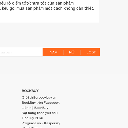
 nêu rõ điểm tốt/chưa tốt của sản phẩm.
 kêu gọi mua sản phẩm một cách không cần thiết.
NAM
NỮ
LGBT
BOOKBUY
Giới thiệu bookbuy.vn
BookBuy trên Facebook
Liên hệ BookBuy
Đặt hàng theo yêu cầu
Tích lũy BBxu
Proguide.vn - Kaspersky