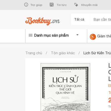
Trợ giúp
Tin tức
Khuyến mãi
Tất cả
Danh mục sản phẩm
Giảm th
Trang chủ
Tôn giáo khác
Lịch Sử Kiến Tr
Q
E
T
T