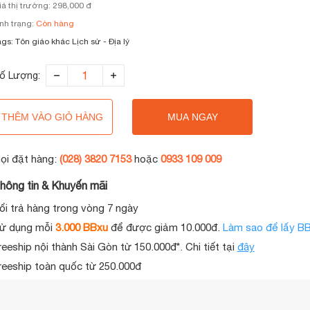
iá thị trường: 298,000 đ
ình trạng:
Còn hàng
ags:
Tôn giáo khác
Lịch sử - Địa lý
ố Lượng:
THÊM VÀO GIỎ HÀNG
MUA NGAY
ọi đặt hàng:
(028) 3820 7153
hoặc
0933 109 009
hông tin & Khuyến mãi
ổi trả hàng trong vòng 7 ngày
ử dụng mỗi
3.000 BBxu
để được giảm 10.000đ.
Làm sao để lấy B
reeship nội thành Sài Gòn từ 150.000đ*. Chi tiết tại
đây
reeship toàn quốc từ 250.000đ