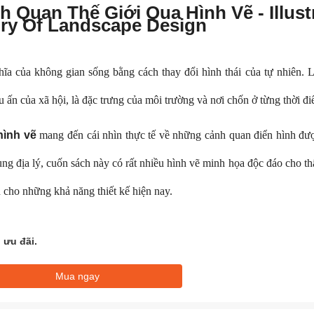
h Quan Thế Giới Qua Hình Vẽ - Illust
ory Of Landscape Design
ĩa của không gian sống bằng cách thay đổi hình thái của tự nhiên. 
 ấn của xã hội, là đặc trưng của môi trường và nơi chốn ở từng thời đi
hình vẽ
mang đến cái nhìn thực tế về những cảnh quan điển hình đư
ùng địa lý, cuốn sách này có rất nhiều hình vẽ minh họa độc đáo cho th
n cho những khả năng thiết kế hiện nay.
 ưu đãi.
Mua ngay