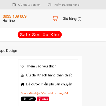
Ưu đãi & tiện ích
Kiểm tra đơn hàng
0933 109 009
Giỏ hàng (0)
Hot line
Sale Sốc Xả Kho
cape Design
Thêm vào yêu thích
Ưu đãi Khách hàng thân thiết
Để được miễn phí vận chuyển
Share để nhận BBxu – Mua hàng 0đ
Save