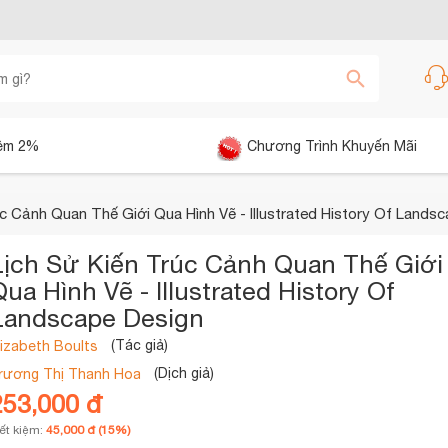
êm 2%
Chương Trình Khuyến Mãi
úc Cảnh Quan Thế Giới Qua Hình Vẽ - Illustrated History Of Lands
Lịch Sử Kiến Trúc Cảnh Quan Thế Giới
ua Hình Vẽ - Illustrated History Of
Landscape Design
(Tác giả)
lizabeth Boults
(Dịch giả)
rương Thị Thanh Hoa
253,000 đ
iết kiệm:
45,000 đ (15%)