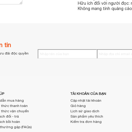
Hữu ích đối với người đọc:
Không mang tính quảng cáo,
 tin
ưu đãi độc quyền
ÚP
TÀI KHOẢN CỦA BẠN
dẫn mua hàng
Cập nhật tài khoản
thức thanh toán
Giỏ hàng
thức vận chuyển
Lịch sử giao dịch
ch đổi - trả
Sản phẩm yêu thích
ách bồi hoàn
Kiểm tra đơn hàng
 thường gặp (FAQs)