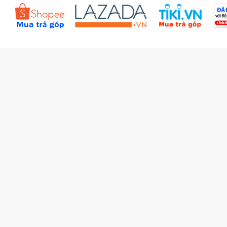
Đặt hàng theo yêu cầu
Kiểm tra đơn hàng
Câu hỏi thường gặp (FAQs)
Tích lũy BBxu
Proguide.vn - Kaspersky
iBookStop.vn