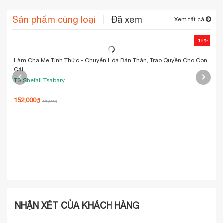
Sản phẩm cùng loại
Đã xem
Xem tất cả
-16%
Làm Cha Mẹ Tỉnh Thức - Chuyển Hóa Bản Thân, Trao Quyền Cho Con
Pri
Cái
TS Shefali Tsabary
Cô 
152,000
142
₫
179,000
₫
NHẬN XÉT CỦA KHÁCH HÀNG