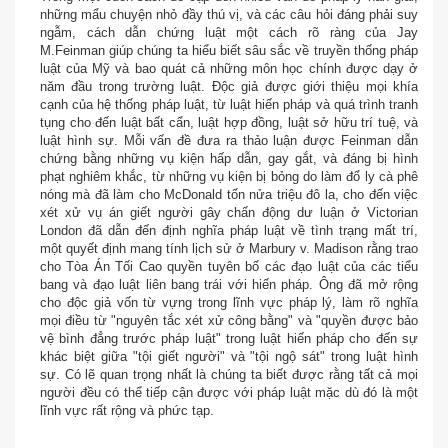
những mẩu chuyện nhỏ đầy thú vị, và các câu hỏi đáng phải suy
ngẫm, cách dẫn chứng luật một cách rõ ràng của Jay
M.Feinman giúp chúng ta hiểu biết sâu sắc về truyền thống pháp
luật của Mỹ và bao quát cả những môn học chính được dạy ở
năm đầu trong trường luật. Độc giả được giới thiệu mọi khía
cạnh của hệ thống pháp luật, từ luật hiến pháp và quá trình tranh
tụng cho đến luật bất cẩn, luật hợp đồng, luật sở hữu trí tuệ, và
luật hình sự. Mỗi vấn đề đưa ra thảo luận được Feinman dẫn
chứng bằng những vụ kiện hấp dẫn, gay gắt, và đáng bị hình
phạt nghiêm khắc, từ những vụ kiện bị bỏng do làm đổ ly cà phê
nóng mà đã làm cho McDonald tốn nửa triệu đô la, cho đến việc
xét xử vụ án giết người gây chấn động dư luận ở Victorian
London đã dẫn đến định nghĩa pháp luật về tình trạng mất trí,
một quyết định mang tính lịch sử ở Marbury v. Madison rằng trao
cho Tòa Án Tối Cao quyền tuyên bố các đạo luật của các tiểu
bang và đạo luật liên bang trái với hiến pháp. Ông đã mở rộng
cho độc giả vốn từ vựng trong lĩnh vực pháp lý, làm rõ nghĩa
mọi điều từ "nguyên tắc xét xử công bằng" và "quyền được bảo
vệ bình đẳng trước pháp luật" trong luật hiến pháp cho đến sự
khác biệt giữa "tội giết người" và "tội ngộ sát" trong luật hình
sự. Có lẽ quan trọng nhất là chúng ta biết được rằng tất cả mọi
người đều có thể tiếp cận được với pháp luật mặc dù đó là một
lĩnh vực rất rộng và phức tạp.