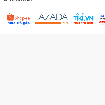
Liên hệ BookBuy
Sản phẩm yêu thích
Chính sách bồi hoàn
Đặt hàng theo yêu cầu
Kiểm tra đơn hàng
Câu hỏi thường gặp (FAQs)
Tích lũy BBxu
Proguide.vn - Kaspersky
iBookStop.vn