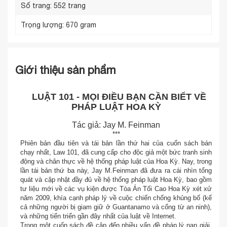
Số trang:
552 trang
Trọng lượng:
670 gram
Giới thiệu sản phẩm
LUẬT 101 - MỌI ĐIỀU BẠN CẦN BIẾT VỀ
PHÁP LUẬT HOA KỲ
Tác giả: Jay M. Feinman
***
Phiên bản đầu tiên và tái bản lần thứ hai của cuốn sách bán
chạy nhất, Law 101, đã cung cấp cho độc giả một bức tranh sinh
động và chân thực về hệ thống pháp luật của Hoa Kỳ. Nay, trong
lần tái bản thứ ba này, Jay M.Feinman đã đưa ra cái nhìn tổng
quát và cập nhật đầy đủ về hệ thống pháp luật Hoa Kỳ, bao gồm
tư liệu mới về các vụ kiện được Tòa Án Tối Cao Hoa Kỳ xét xử
năm 2009, khía cạnh pháp lý về cuộc chiến chống khủng bố (kể
cả những người bị giam giữ ở Guantanamo và cổng từ an ninh),
và những tiến triển gần đây nhất của luật về Internet.
Trong một cuốn sách đề cập đến nhiều vấn đề pháp lý nan giải,