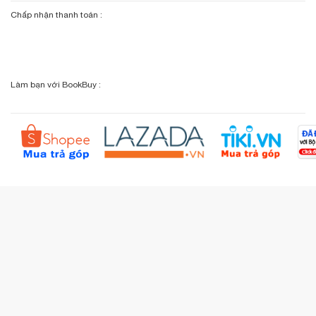
Giới thiệu bookbuy.vn
Chấp nhận thanh toán :
Giỏ hàng
Phương thức vận chuyển
Email: info@bookbuy.vn
BookBuy trên Facebook
Địa chỉ: 9 Lý Văn Phức, P. Tân Định, TP.HCM
Lịch sử giao dịch
Chính sách đổi - trả
Sơ đồ đường đi
Làm bạn với BookBuy :
Liên hệ BookBuy
Sản phẩm yêu thích
Chính sách bồi hoàn
Đặt hàng theo yêu cầu
Kiểm tra đơn hàng
Câu hỏi thường gặp (FAQs)
Tích lũy BBxu
Proguide.vn - Kaspersky
iBookStop.vn