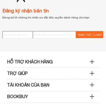
Đăng ký nhận bản tin
Đừng bỏ lỡ những tin nhắn ưu đãi độc quyền dành riêng cho bạn
NAM
NỮ
LGBT
HỖ TRỢ KHÁCH HÀNG
TRỢ GIÚP
Sản phẩm & Đơn hàng: 0933 109 009
TÀI KHOẢN CỦA BẠN
Hướng dẫn mua hàng
Kỹ thuật & Bảo hành: 0989 439 986
BOOKBUY
Cập nhật tài khoản
Phương thức thanh toán
Điện thoại: (028) 3820 7153 (giờ hành chính)