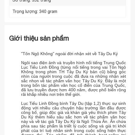
Trọng lượng:
340 gram
Giới thiệu sản phẩm
"Tôn Ngộ Không" ngoài đời nhận xét về Tây Du Ký
Ngôi sao điện ảnh và truyền hình nổi tiếng Trung Quốc
Lục Tiểu Linh Đồng (từng nổi tiếng trong vai Tôn Ngộ
Không trong phim TH Tây Du Ký bản cũ) bằng góc
nhìn của người trong cuộc đã đưa ra những nhận xét
sắc nhọn về tác phẩm văn học Tây Du Ký. Đây là một
trong bốn tác phẩm văn học cổ điển của Trung Quốc,
đã lưu truyền được hơn 400 năm, được phổ biến rộng
rãi khắp nhiều nơi trên thế giới.
Lục Tiểu Linh Đồng bình Tây Du (tập 1,2) thực sự sinh
động với nhiều câu chuyện hậu trường lần đầu được
công bố, giúp độc giả và khán giả yêu thích phim Tây
Du Ký thêm hiểu sâu sắc hơn về tác phẩm văn học
này và về tác giả Tây Du Ký là Ngô Thừa Ân. Ẩn chứa
phía sau tác phẩm là triết lý cuộc sống và giá trị khởi
phát của trí tuệ nhân sinh trong cuộc sống hiện thực
đương đại. Tác phẩm đã trở thành best-seller tại