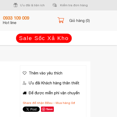
Ưu đãi & tiện ích
Kiểm tra đơn hàng
0933 109 009
Giỏ hàng (0)
Hot line
Sale Sốc Xả Kho
Thêm vào yêu thích
Ưu đãi Khách hàng thân thiết
Để được miễn phí vận chuyển
Share để nhận BBxu – Mua hàng 0đ
Save