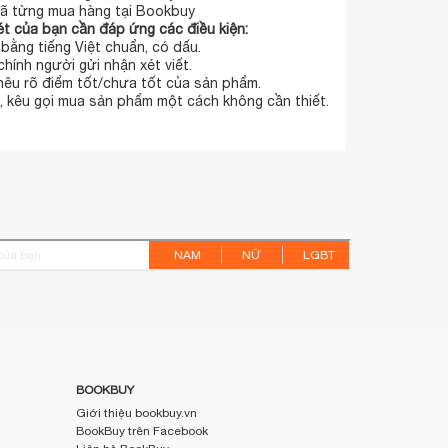
ã từng mua hàng tại Bookbuy
t của bạn cần đáp ứng các điều kiện:
t bằng tiếng Việt chuẩn, có dấu.
chính người gửi nhận xét viết.
 nêu rõ điểm tốt/chưa tốt của sản phẩm.
 kêu gọi mua sản phẩm một cách không cần thiết.
NAM
NỮ
LGBT
BOOKBUY
Giới thiệu bookbuy.vn
BookBuy trên Facebook