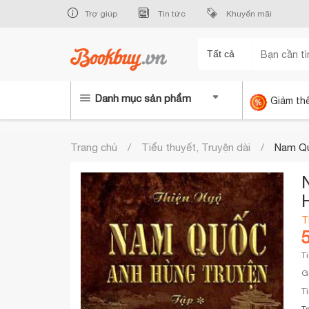
Trợ giúp
Tin tức
Khuyến mãi
Tất cả
Danh mục sản phẩm
Giảm th
Trang chủ
Tiểu thuyết, Truyện dài
Nam Qu
T
T
G
T
T