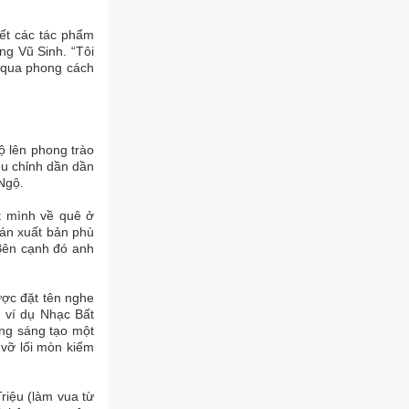
hết các tác phẩm
ng Vũ Sinh. “Tôi
 (qua phong cách
ộ lên phong trào
ệu chỉnh dần dần
 Ngộ.
t mình về quê ở
 án xuất bản phù
Bên cạnh đó anh
ược đặt tên nghe
, ví dụ Nhạc Bất
ng sáng tạo một
 vỡ lối mòn kiếm
riệu (làm vua từ