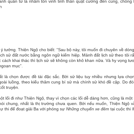
nh quân tử là nhằm tôn vinh tinh thần quật cường đến cùng, chống
n
 ý tưởng. Thiện Ngộ cho biết: “Sau bộ này, tôi muốn đi chuyên về dòng
i lịch sử đất nước bằng ngôn ngữ kiếm hiệp. Mảnh đất lịch sử theo tôi
iết cách khai thác thì lịch sử sẽ không còn khô khan nữa. Và hy vọng tư
 ngoạn mục”.
t là chọn được đề tài đặc sắc. Bởi sử liệu tuy nhiều nhưng lựa chọn
goài luồng, theo kiểu thâm cung bí sử mà chính sử khó đề cập. Do đó
cốt truyện.
ột lối đi như Thiện Ngộ, thay vì chọn các lối dễ dàng hơn, cũng là một
 nói chung, nhất là thị trường chưa quen. Bởi nếu muốn, Thiện Ngộ v
ự thi để đoạt giải Ba với phóng sự
Những chuyến xe đêm
tại cuộc thi