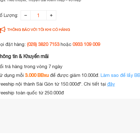
ố Lượng:
THÔNG BÁO VỚI TÔI KHI CÓ HÀNG
ọi đặt hàng:
(028) 3820 7153
hoặc
0933 109 009
hông tin & Khuyến mãi
ổi trả hàng trong vòng 7 ngày
ử dụng mỗi
3.000 BBxu
để được giảm 10.000đ.
Làm sao để lấy B
reeship nội thành Sài Gòn từ 150.000đ*. Chi tiết tại
đây
reeship toàn quốc từ 250.000đ