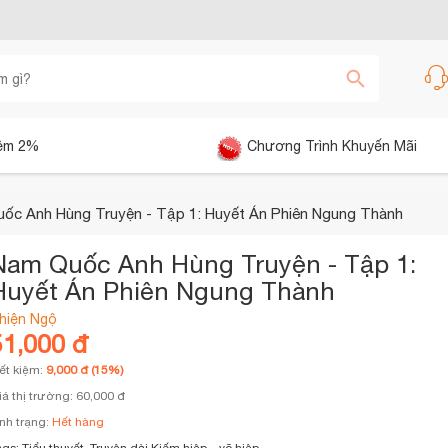
êm 2%
Chương Trình Khuyến Mãi
ốc Anh Hùng Truyện - Tập 1: Huyết Án Phiên Ngung Thành
Nam Quốc Anh Hùng Truyện - Tập 1:
Huyết Án Phiên Ngung Thành
hiện Ngộ
51,000 đ
iết kiệm:
9,000 đ (15%)
iá thị trường: 60,000 đ
ình trạng:
Hết hàng
ags:
Tiểu thuyết, Truyện dài
Kiếm hiệp – võ hiệp