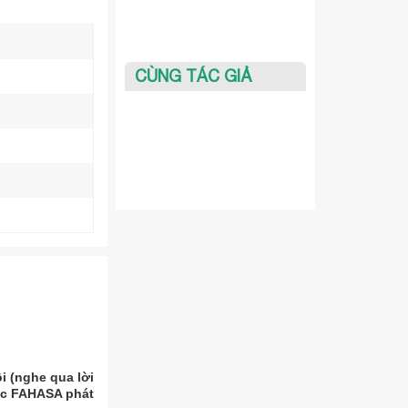
CÙNG TÁC GIẢ
i (nghe qua lời
ợc FAHASA phát