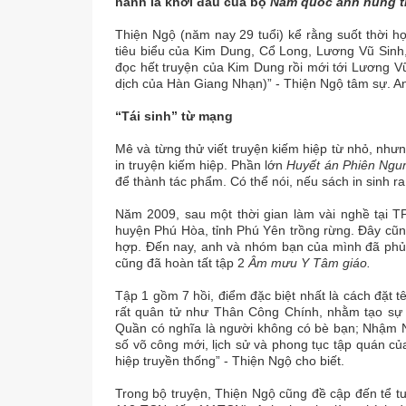
hành là khởi đầu của bộ
Nam quốc anh hùng t
Thiện Ngộ (năm nay 29 tuổi) kể rằng suốt thời h
tiêu biểu của Kim Dung, Cổ Long, Lương Vũ Sinh
đọc hết truyện của Kim Dung rồi mới tới Lương V
dịch của Hàn Giang Nhạn)” - Thiện Ngộ tâm sự. An
“Tái sinh” từ mạng
Mê và từng thử viết truyện kiếm hiệp từ nhỏ, như
in truyện kiếm hiệp. Phần lớn
Huyết án Phiên Ngu
để thành tác phẩm. Có thể nói, nếu sách in sinh r
Năm 2009, sau một thời gian làm vài nghề tại 
huyện Phú Hòa, tỉnh Phú Yên trồng rừng. Đây cũng
hợp. Đến nay, anh và nhóm bạn của mình đã phủ 
cũng đã hoàn tất tập 2
Âm mưu Y Tâm giáo.
Tập 1 gồm 7 hồi, điểm đặc biệt nhất là cách đặt 
rất quân tử như Thân Công Chính, nhằm tạo sự bấ
Quần có nghĩa là người không có bè bạn; Nhậm N
số võ công mới, lịch sử và phong tục tập quán c
hiệp truyền thống” - Thiện Ngộ cho biết.
Trong bộ truyện, Thiện Ngộ cũng đề cập đến tể t