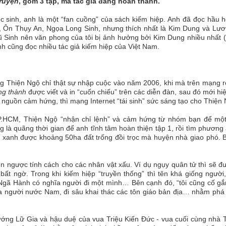
ruyện
, gồm 3 tập, mà tác giả đang hoàn thành.
ọc sinh, anh là một “fan cuồng” của sách kiếm hiệp. Anh đã đọc hầu 
, Ôn Thụy An, Ngọa Long Sinh, nhưng thích nhất là Kim Dung và Lươ
ũ Sinh nên văn phong của tôi bị ảnh hưởng bởi Kim Dung nhiều nhất
h cũng đọc nhiều tác giả kiếm hiệp của Việt Nam.
ng Thiện Ngộ chỉ thật sự nhập cuộc vào năm 2006, khi mà trên mạng r
ng thành
được viết và in “cuốn chiếu” trên các diễn đàn, sau đó mới hi
a nguồn cảm hứng, thì mạng Internet “tái sinh” sức sáng tạo cho Thiện
TP.HCM, Thiện Ngộ “nhận chỉ lệnh” và cảm hứng từ nhóm bạn để mộ
 là quãng thời gian để anh tĩnh tâm hoàn thiện tập 1, rồi tìm phương
xanh được khoảng 50ha đất trống đồi trọc mà huyện nhà giao phó. 
tên ngược tính cách cho các nhân vật xấu. Ví dụ ngụy quân tử thì sẽ đ
t ngờ. Trong khi kiếm hiệp “truyền thống” thì tên khá giống người
gã Hành có nghĩa người đi một mình… Bên cạnh đó, “tôi cũng cố gắ
ủa người nước Nam, đi sâu khai thác các tôn giáo bản địa… nhằm phá
ướng Lữ Gia và hậu duệ của vua Triệu Kiến Đức - vua cuối cùng nhà T