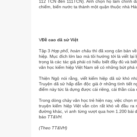
112 TCN đến 111TCN). Anh chọn họ làm chính da
chiếm, biến nước ta thành một quận thuộc nhà Há
V
Đề cao dã sử Việt
Tập 3
Hợp phố, hoàn châu
thì đã xong căn bản về
hiệp. Mục đích lớn lao mà tôi hướng tới là viết lạ
trọng là các tác giả phải có hiểu biết đầy đủ và b
văn học kiếm hiệp Việt Nam sẽ có những bứt phá
Thiện Ngộ nói rằng, viết kiếm hiệp dã sử khó nhấ
Truyện dã sử hấp dẫn độc giả ở những tình tiết n
điểm này tức là dựng được cái riêng, cái thần của 
Trong dòng chảy văn học trẻ hiện nay, việc chọn m
truyện kiếm hiệp Việt vẫn còn rất khó về đầu ra
đường khác, vì anh từng vượt qua hơn 1.200 bài d
báo
TT&VH.
(Theo TT&VH)