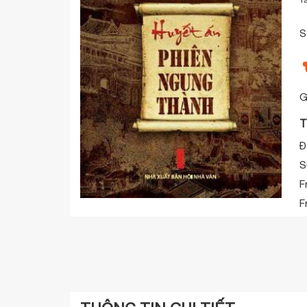
S
G
T
Đ
S
F
F