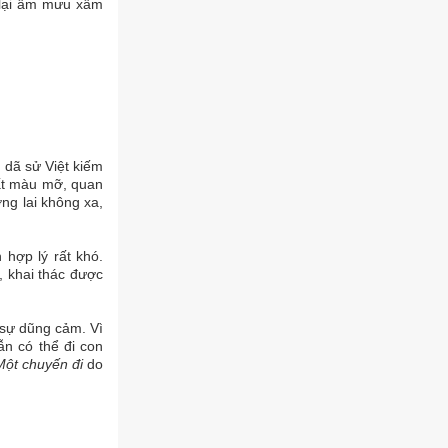
 lại âm mưu xâm
 dã sử Việt kiếm
 rất màu mỡ, quan
ơng lai không xa,
 hợp lý rất khó.
, khai thác được
 sự dũng cảm. Vì
ẫn có thể đi con
Một chuyến đi
do