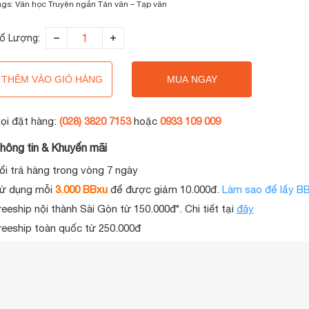
ags:
Văn học
Truyện ngắn
Tản văn – Tạp văn
ố Lượng:
THÊM VÀO GIỎ HÀNG
MUA NGAY
ọi đặt hàng:
(028) 3820 7153
hoặc
0933 109 009
hông tin & Khuyến mãi
ổi trả hàng trong vòng 7 ngày
ử dụng mỗi
3.000 BBxu
để được giảm 10.000đ.
Làm sao để lấy B
reeship nội thành Sài Gòn từ 150.000đ*. Chi tiết tại
đây
reeship toàn quốc từ 250.000đ