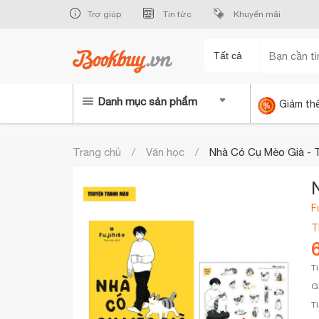
Trợ giúp
Tin tức
Khuyến mãi
Tất cả
Danh mục sản phẩm
Giảm th
Trang chủ
Văn học
Nhà Có Cụ Mèo Già - 
F
T
T
G
T