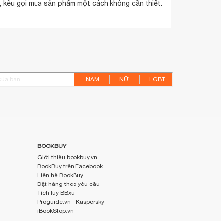
 kêu gọi mua sản phẩm một cách không cần thiết.
NAM
NỮ
LGBT
BOOKBUY
Giới thiệu bookbuy.vn
BookBuy trên Facebook
Liên hệ BookBuy
Đặt hàng theo yêu cầu
Tích lũy BBxu
Proguide.vn - Kaspersky
iBookStop.vn