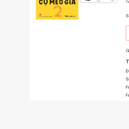
T
S
G
T
Đ
S
F
F