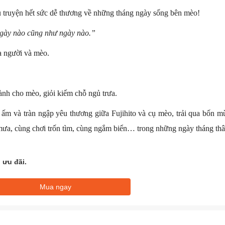
u truyện hết sức dễ thương về những tháng ngày sống bên mèo!
Ngày nào cũng như ngày nào.”
a người và mèo.
ành cho mèo, giỏi kiếm chỗ ngủ trưa.
ấm và tràn ngập yêu thương giữa Fujihito và cụ mèo, trải qua bốn mù
ưa, cùng chơi trốn tìm, cùng ngắm biển… trong những ngày tháng thâ
 ưu đãi.
Mua ngay