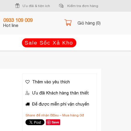
Ưu đãi & tiện ích
Kiểm tra đơn hàng
0933 109 009
Giỏ hàng (0)
Hot line
Sale Sốc Xả Kho
Thêm vào yêu thích
Ưu đãi Khách hàng thân thiết
Để được miễn phí vận chuyển
Share để nhận BBxu – Mua hàng 0đ
Save