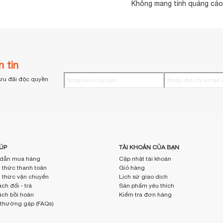
Không mang tính quảng cáo,
 tin
ưu đãi độc quyền
ÚP
TÀI KHOẢN CỦA BẠN
dẫn mua hàng
Cập nhật tài khoản
thức thanh toán
Giỏ hàng
thức vận chuyển
Lịch sử giao dịch
ch đổi - trả
Sản phẩm yêu thích
ách bồi hoàn
Kiểm tra đơn hàng
 thường gặp (FAQs)