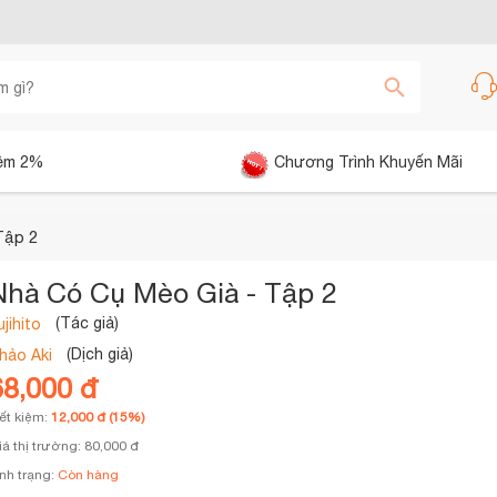
êm 2%
Chương Trình Khuyến Mãi
Tập 2
Nhà Có Cụ Mèo Già - Tập 2
(Tác giả)
ujihito
(Dịch giả)
hảo Aki
68,000 đ
iết kiệm:
12,000 đ (15%)
iá thị trường: 80,000 đ
ình trạng:
Còn hàng