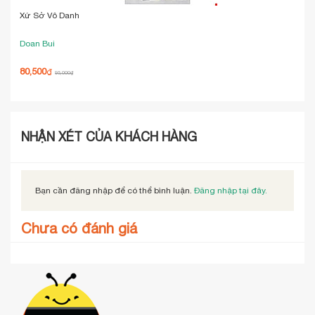
Xứ Sở Vô Danh
Out 
Doan Bui
Kir
80,500
194
₫
95,000
₫
NHẬN XÉT CỦA KHÁCH HÀNG
Bạn cần đăng nhập để có thể bình luận.
Đăng nhập tại đây.
Chưa có đánh giá