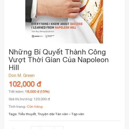
Những Bí Quyết Thành Công
Vượt Thời Gian Của Napoleon
Hill
Don M. Green
102,000 đ
Tiết kiệm:
18,000 đ (15%)
Giá thị trường: 120,000 đ
Tình trạng:
Còn hàng
Tags:
Tiểu thuyết, Truyện dài
Tản văn – Tạp văn