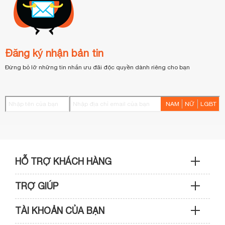
Đăng ký nhận bản tin
Đừng bỏ lỡ những tin nhắn ưu đãi độc quyền dành riêng cho bạn
NAM
NỮ
LGBT
HỖ TRỢ KHÁCH HÀNG
TRỢ GIÚP
Sản phẩm & Đơn hàng: 0933 109 009
TÀI KHOẢN CỦA BẠN
Hướng dẫn mua hàng
Kỹ thuật & Bảo hành: 0989 439 986