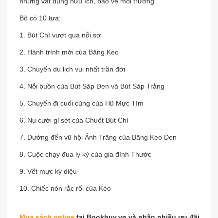
những vật dụng hữu ích, bảo vệ môi trường.
Bộ có 10 tựa:
1. Bút Chì vượt qua nỗi sợ
2. Hành trình mới của Băng Keo
3. Chuyến du lịch vui nhất trần đời
4. Nỗi buồn của Bút Sáp Đen và Bút Sáp Trắng
5. Chuyến đi cuối cùng của Hũ Mực Tím
6. Nụ cười gỉ sét của Chuốt Bút Chì
7. Đường đến vũ hội Ánh Trăng của Băng Keo Đen
8. Cuộc chạy đua ly kỳ của gia đình Thước
9. Vết mực kỳ diệu
10. Chiếc nón rắc rối của Kéo
Mua sách online
tại Bookbuy.vn và nhận nhiều ưu đãi.