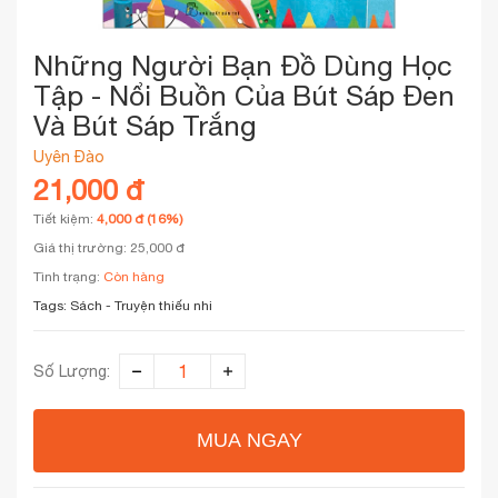
Những Người Bạn Đồ Dùng Học
Tập - Nổi Buồn Của Bút Sáp Đen
Và Bút Sáp Trắng
Uyên Đào
21,000 đ
Tiết kiệm:
4,000 đ (16%)
Giá thị trường: 25,000 đ
Tình trạng:
Còn hàng
Tags:
Sách - Truyện thiếu nhi
Số Lượng:
MUA NGAY