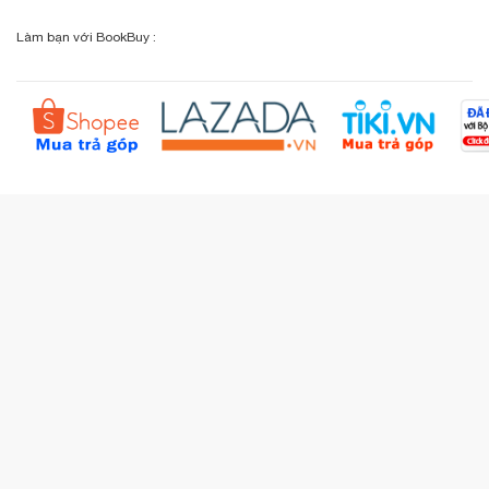
Chính sách đổi - trả
Sơ đồ đường đi
Làm bạn với BookBuy :
Liên hệ BookBuy
Sản phẩm yêu thích
Chính sách bồi hoàn
Đặt hàng theo yêu cầu
Kiểm tra đơn hàng
Câu hỏi thường gặp (FAQs)
Tích lũy BBxu
Proguide.vn - Kaspersky
iBookStop.vn