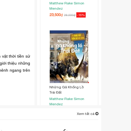
Matthew Rake
Simon
Mendez
23,500
₫
28,000
₫
-16%
vật thời tiền sử
giới thiệu những
ghênh ngang trên
Những Gã Khổng Lồ
Trái Đất
Matthew Rake
Simon
Mendez
23,500
₫
28,000
₫
-16%
Xem tất cả