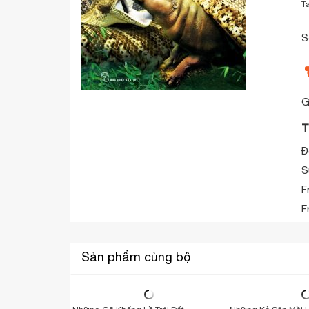
T
S
G
T
Đ
S
F
F
Sản phẩm cùng bộ