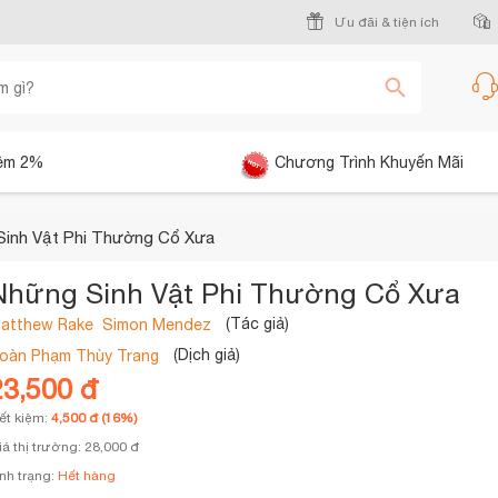
Ưu đãi & tiện ích
êm 2%
Chương Trình Khuyến Mãi
Sinh Vật Phi Thường Cổ Xưa
Những Sinh Vật Phi Thường Cổ Xưa
(Tác giả)
atthew Rake
Simon Mendez
(Dịch giả)
oàn Phạm Thùy Trang
23,500 đ
iết kiệm:
4,500 đ (16%)
iá thị trường: 28,000 đ
ình trạng:
Hết hàng