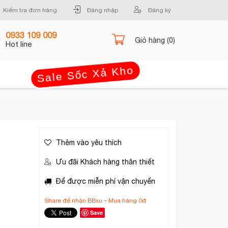
Kiểm tra đơn hàng
Đăng nhập
Đăng ký
0933 109 009
Giỏ hàng (0)
Hot line
Sale Sốc Xả Kho
Thêm vào yêu thích
Ưu đãi Khách hàng thân thiết
Để được miễn phí vận chuyển
Share để nhận BBxu – Mua hàng 0đ
Save