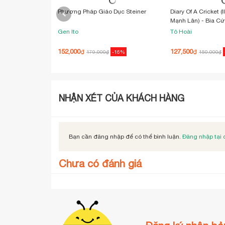
Phương Pháp Giáo Dục Steiner
Diary Of A Cricket (
Mạnh Lân) - Bìa C
Gen Ito
Tô Hoài
152,000
127,500
₫
₫
179,000
₫
-16%
150,000
₫
NHẬN XÉT CỦA KHÁCH HÀNG
Bạn cần đăng nhập để có thể bình luận.
Đăng nhập tại 
Chưa có đánh giá