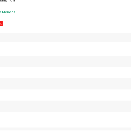
Hung Tợn
n Mendez
%