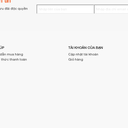
 tin
ưu đãi độc quyền
ÚP
TÀI KHOẢN CỦA BẠN
dẫn mua hàng
Cập nhật tài khoản
thức thanh toán
Giỏ hàng
thức vận chuyển
Lịch sử giao dịch
ch đổi - trả
Sản phẩm yêu thích
ách bồi hoàn
Kiểm tra đơn hàng
 thường gặp (FAQs)