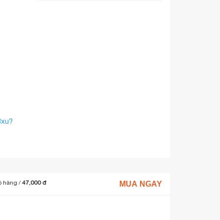
Bxu?
ó hàng
/
47,000 đ
MUA NGAY