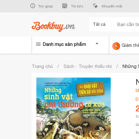
Trợ giúp
Tin tức
Khuyến mãi
Tất cả
Danh mục sản phẩm
Giảm th
Trang chủ
Sách - Truyện thiếu nhi
Những 
M
Đ
T
G
T