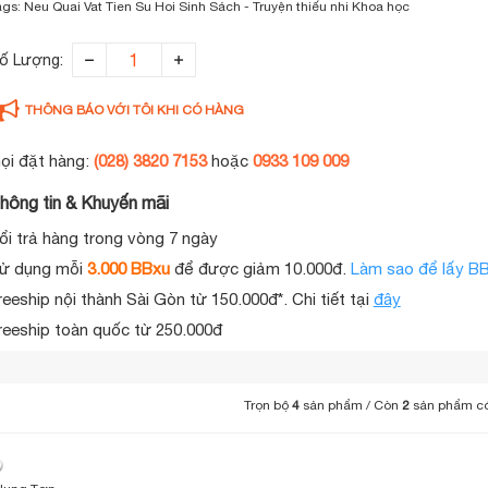
ags:
Neu Quai Vat Tien Su Hoi Sinh
Sách - Truyện thiếu nhi
Khoa học
ố Lượng:
THÔNG BÁO VỚI TÔI KHI CÓ HÀNG
ọi đặt hàng:
(028) 3820 7153
hoặc
0933 109 009
hông tin & Khuyến mãi
ổi trả hàng trong vòng 7 ngày
ử dụng mỗi
3.000 BBxu
để được giảm 10.000đ.
Làm sao để lấy B
reeship nội thành Sài Gòn từ 150.000đ*. Chi tiết tại
đây
reeship toàn quốc từ 250.000đ
Trọn bộ
4
sản phẩm / Còn
2
sản phẩm c