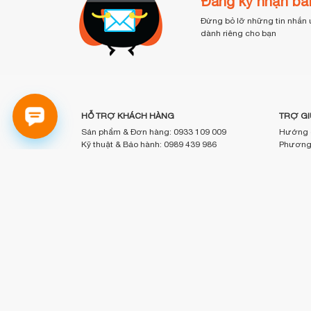
Đăng ký nhận bản
Đừng bỏ lỡ những tin nhắn 
dành riêng cho bạn
HỖ TRỢ KHÁCH HÀNG
TRỢ GI
Sản phẩm & Đơn hàng: 0933 109 009
Hướng 
Kỹ thuật & Bảo hành: 0989 439 986
Phương 
Điện thoại: (028) 3820 7153 (giờ hành
Phương 
chính)
Chính sá
Email: info@bookbuy.vn
Chính s
Địa chỉ: 9 Lý Văn Phức, P. Tân Định, TP.HCM
Câu hỏi
Sơ đồ đường đi
Chấp nhận thanh toán :