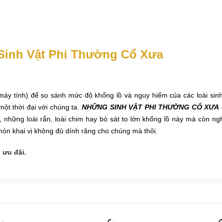
Sinh Vật Phi Thường Cổ Xưa
 tính) để so sánh mức độ khổng lồ và nguy hiểm của các loài sinh 
ột thời đại với chúng ta.
NHỮNG SINH VẬT PHI THƯỜNG CỔ XƯA
y, những loài rắn, loài chim hay bò sát to lớn khổng lồ này mà còn n
 món khai vị không đủ dính răng cho chúng mà thôi.
 ưu đãi.