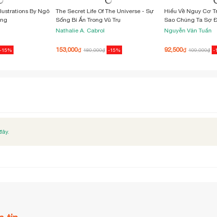
Illustrations By Ngô
The Secret Life Of The Universe - Sự
Hiểu Về Nguy Cơ Tr
ứng
Sống Bí Ẩn Trong Vũ Trụ
Sao Chúng Ta Sợ 
Nhưng Xem Nhẹ Đ
Nathalie A. Cabrol
Nguyễn Văn Tuấn
153,000
92,500
₫
₫
-15%
180,000
₫
-15%
109,000
₫
-
đây.