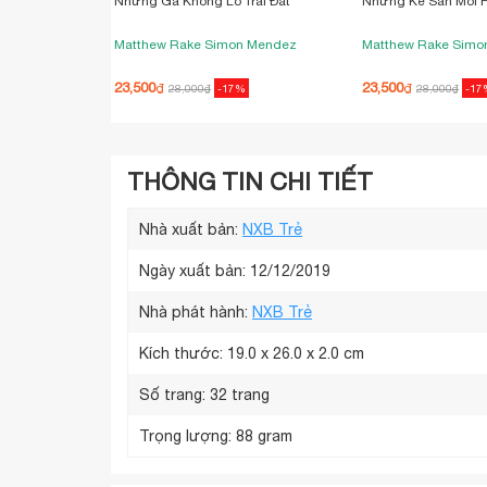
Những Gã Khổng Lồ Trái Đất
Những Kẻ Săn Mồi 
Matthew Rake
Simon Mendez
Matthew Rake
Simo
23,500
23,500
₫
₫
28,000
₫
-17%
28,000
₫
-17
THÔNG TIN CHI TIẾT
Nhà xuất bản:
NXB Trẻ
Ngày xuất bản: 12/12/2019
Nhà phát hành:
NXB Trẻ
Kích thước:
19.0 x 26.0 x 2.0 cm
Số trang:
32 trang
Trọng lượng:
88 gram