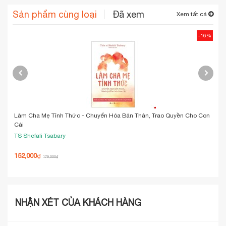
Sản phẩm cùng loại
Đã xem
Xem tất cả
-16%
Làm Cha Mẹ Tỉnh Thức - Chuyển Hóa Bản Thân, Trao Quyền Cho Con
Pri
Cái
TS Shefali Tsabary
Cô 
152,000
142
₫
179,000
₫
NHẬN XÉT CỦA KHÁCH HÀNG