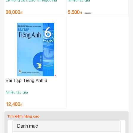
Lê Hồng Đức
Đào Thị Ngọc Hà
Nhiều tác giả
38,000
5,500
₫
₫
7,900
₫
Bài Tập Tiếng Anh 6
Nhiều tác giả
12,400
₫
Tìm kiếm nâng cao
Danh mục