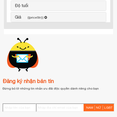
Độ tuổi
Giá
{{priceStr}}
Đăng ký nhận bản tin
Đừng bỏ lỡ những tin nhắn ưu đãi độc quyền dành riêng cho bạn
NAM
NỮ
LGBT