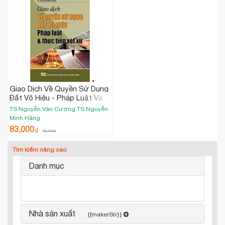
Giao Dịch Về Quyền Sử Dụng
Đất Vô Hiệu - Pháp Luật Và
Thực Tiễn Xét Xử
TS Nguyễn Văn Cường TS Nguyễn
Minh Hằng
83,000
₫
98,000
₫
Tìm kiếm nâng cao
Danh mục
Nhà sản xuất
{{makerStr}}