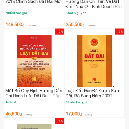
2013 Chính Sách Đất Đai Mới
Hướng Dẫn Chi Tiết Về Đất
Đai - Nhà Ở - Kinh Doanh Bất
Động Sản Và Xử Lý Vi Phạm
Nhiều tác giả
Khải Nguyên
Hành Chính Trong Lĩnh Vực
Đất Đai
148,500
250,500
₫
₫
175,000
₫
295,000
₫
-15%
-15%
Một Số Quy Định Hướng Dẫn
Luật Đất Đai (Đã Được Sửa
Thi Hành Luật Đất Đai - Tập
Đổi, Bổ Sung Năm 2009)
1: Cấp Giấy Chứng Nhận
Tuấn Anh
Nhiều tác giả
Quyền Sử Dụng Đất Và Bồi
Thường, Hỗ Trợ, Tái Định Cư
45,500
17,000
₫
₫
54,000
₫
20,000
₫
Khi Nhà Nước Thu Hồi Đất
-15%