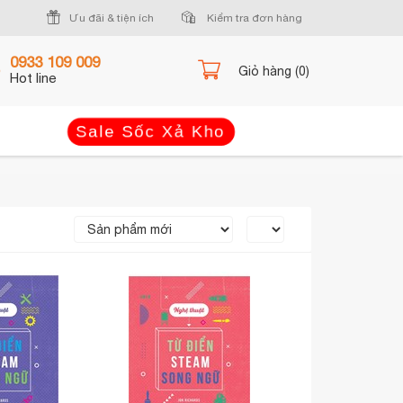
Ưu đãi & tiện ích
Kiểm tra đơn hàng
0933 109 009
Giỏ hàng (0)
Hot line
Sale Sốc Xả Kho