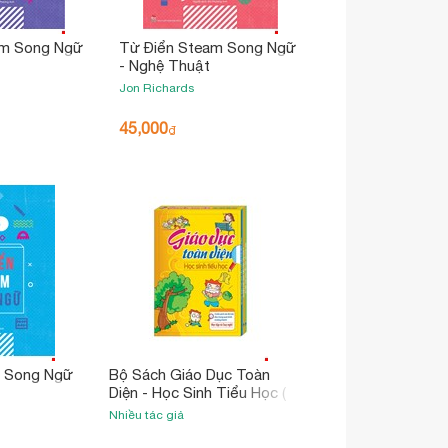
am Song Ngữ
Từ Điển Steam Song Ngữ
- Nghệ Thuật
Jon Richards
45,000
₫
m Song Ngữ
Bộ Sách Giáo Dục Toàn
Diện - Học Sinh Tiểu Học (
Bộ 3 Cuốn) (Tái Bản 2023)
Nhiều tác giả