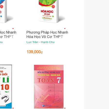
Học Nhanh
Phương Pháp Học Nhanh
Cơ THPT
Hóa Học Vô Cơ THPT
 2
Quốc Gia - Tập 1
hu
Lục Trần - Hạnh Chu
139,000
₫