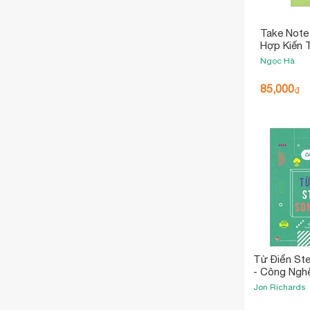
Take Note
Hợp Kiến 
Nhanh, Nhớ
Ngọc Hà
85,000
₫
Từ Điển St
- Công Ngh
Jon Richards