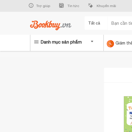
Trợ giúp
Tin tức
Khuyến mãi
Tất cả
Danh mục sản phẩm
Giảm th