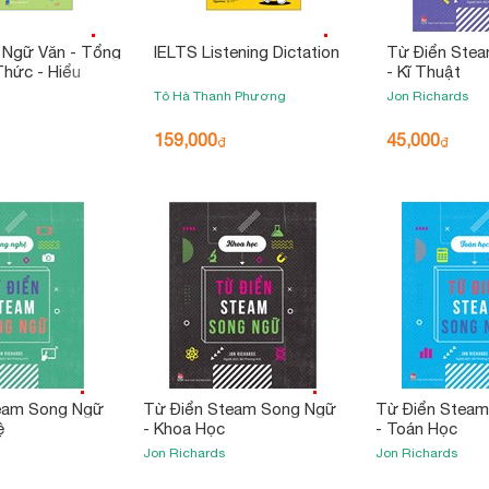
 Ngữ Văn - Tổng
IELTS Listening Dictation
Từ Điển Ste
Thức - Hiểu
- Kĩ Thuật
 Lâu! - Lớp 11
Tô Hà Thanh Phương
Jon Richards
159,000
45,000
₫
₫
eam Song Ngữ
Từ Điển Steam Song Ngữ
Từ Điển Stea
ệ
- Khoa Học
- Toán Học
Jon Richards
Jon Richards