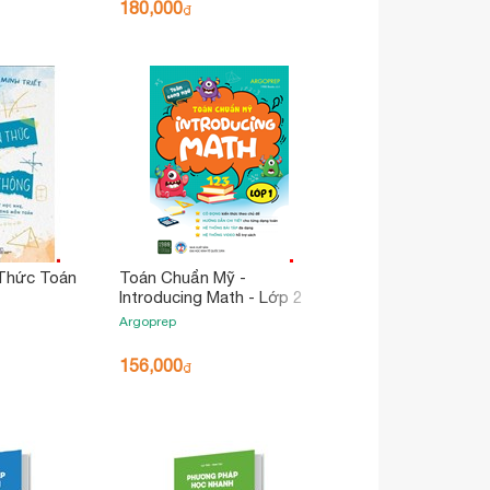
180,000
₫
Thức Toán
Toán Chuẩn Mỹ -
Introducing Math - Lớp 2
Argoprep
156,000
₫