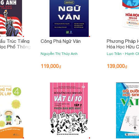
ấu Trúc Tiếng
Công Phá Ngữ Văn
Phương Pháp 
Học Phổ Thông
Hóa Học Hữu 
Quốc Gia - Tập
Nguyễn Thị Thủy Anh
Lục Trần - Hạnh C
119,000
139,000
₫
₫