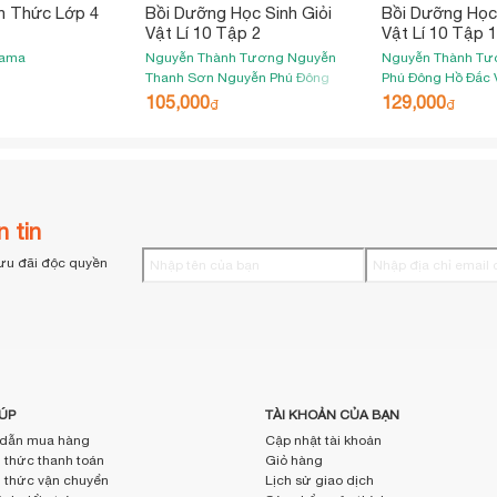
n Thức Lớp 4
Bồi Dưỡng Học Sinh Giỏi
Bồi Dưỡng Học 
Vật Lí 10 Tập 2
Vật Lí 10 Tập 1
yama
Nguyễn Thành Tương
Nguyễn
Nguyễn Thành T
Thanh Sơn
Nguyễn Phú Đông
Phú Đông
Hồ Đắc 
105,000
129,000
₫
₫
 tin
ưu đãi độc quyền
ÚP
TÀI KHOẢN CỦA BẠN
dẫn mua hàng
Cập nhật tài khoản
thức thanh toán
Giỏ hàng
thức vận chuyển
Lịch sử giao dịch