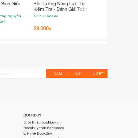
Sinh Giỏi
Bồi Dưỡng Năng Lực Tự
Kiểm Tra - Đánh Giá Toán
7
ương
Nguyễn
Nhiều Tác Giả.
Vinh
29,000
₫
NAM
NỮ
LGBT
BOOKBUY
Giới thiệu bookbuy.vn
BookBuy trên Facebook
Liên hệ BookBuy