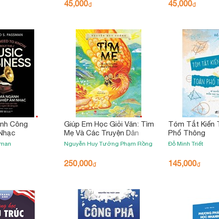
45,000
45,000
₫
₫
ành Công
Giúp Em Học Giỏi Văn: Tìm
Tóm Tắt Kiến 
Nhạc
Mẹ Và Các Truyện Dân
Phổ Thông
Gian Khác
sman
Nguyễn Huy Tưởng
Phạm Rồng
Đỗ Minh Triết
250,000
145,000
₫
₫