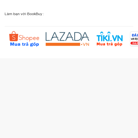
Địa chỉ: 9 Lý Văn Phức, P. Tân Định, TP.HCM
Lịch sử giao dịch
Chính sách đổi - trả
Sơ đồ đường đi
Làm bạn với BookBuy :
Liên hệ BookBuy
Sản phẩm yêu thích
Chính sách bồi hoàn
Đặt hàng theo yêu cầu
Kiểm tra đơn hàng
Câu hỏi thường gặp (FAQs)
Tích lũy BBxu
Proguide.vn - Kaspersky
iBookStop.vn