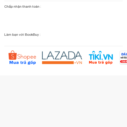
Giới thiệu bookbuy.vn
Chấp nhận thanh toán :
Giỏ hàng
Phương thức vận chuyển
Email: info@bookbuy.vn
BookBuy trên Facebook
Địa chỉ: 9 Lý Văn Phức, P. Tân Định, TP.HCM
Lịch sử giao dịch
Chính sách đổi - trả
Sơ đồ đường đi
Làm bạn với BookBuy :
Liên hệ BookBuy
Sản phẩm yêu thích
Chính sách bồi hoàn
Đặt hàng theo yêu cầu
Kiểm tra đơn hàng
Câu hỏi thường gặp (FAQs)
Tích lũy BBxu
Proguide.vn - Kaspersky
iBookStop.vn