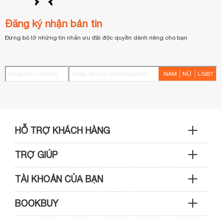
Đăng ký nhận bản tin
Đừng bỏ lỡ những tin nhắn ưu đãi độc quyền dành riêng cho bạn
NAM
NỮ
LGBT
HỖ TRỢ KHÁCH HÀNG
TRỢ GIÚP
Sản phẩm & Đơn hàng: 0933 109 009
TÀI KHOẢN CỦA BẠN
Hướng dẫn mua hàng
Kỹ thuật & Bảo hành: 0989 439 986
BOOKBUY
Cập nhật tài khoản
Phương thức thanh toán
Điện thoại: (028) 3820 7153 (giờ hành chính)