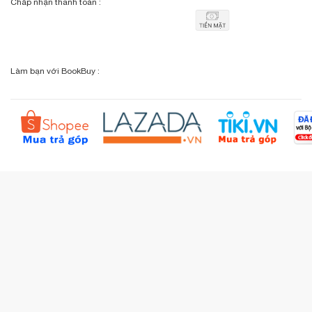
Chấp nhận thanh toán :
Giỏ hàng
Phương thức vận chuyển
Email: info@bookbuy.vn
BookBuy trên Facebook
Địa chỉ: 9 Lý Văn Phức, P. Tân Định, TP.HCM
Lịch sử giao dịch
Chính sách đổi - trả
Sơ đồ đường đi
Làm bạn với BookBuy :
Liên hệ BookBuy
Sản phẩm yêu thích
Chính sách bồi hoàn
Đặt hàng theo yêu cầu
Kiểm tra đơn hàng
Câu hỏi thường gặp (FAQs)
Tích lũy BBxu
Proguide.vn - Kaspersky
iBookStop.vn