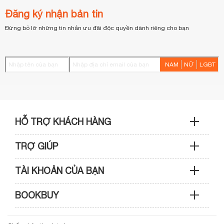
Đăng ký nhận bản tin
Đừng bỏ lỡ những tin nhắn ưu đãi độc quyền dành riêng cho bạn
NAM
NỮ
LGBT
HỖ TRỢ KHÁCH HÀNG
TRỢ GIÚP
Sản phẩm & Đơn hàng: 0933 109 009
TÀI KHOẢN CỦA BẠN
Hướng dẫn mua hàng
Kỹ thuật & Bảo hành: 0989 439 986
BOOKBUY
Cập nhật tài khoản
Phương thức thanh toán
Điện thoại: (028) 3820 7153 (giờ hành chính)
Giới thiệu bookbuy.vn