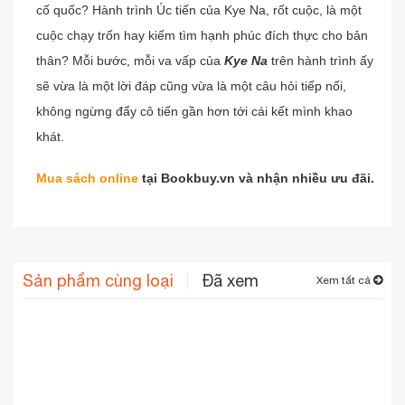
cố quốc? Hành trình Úc tiến của Kye Na, rốt cuộc, là một
cuộc chạy trốn hay kiếm tìm hạnh phúc đích thực cho bản
thân? Mỗi bước, mỗi va vấp của
Kye Na
trên hành trình ấy
sẽ vừa là một lời đáp cũng vừa là một câu hỏi tiếp nối,
không ngừng đẩy cô tiến gần hơn tới cái kết mình khao
khát.
Mua sách online
tại Bookbuy.vn và nhận nhiều ưu đãi.
Sản phẩm cùng loại
Đã xem
Xem tất cả
-16%
-16%
-16%
-15%
Sách Manifest 7
Đảo Quỷ
Hồ Sơ Di Cốt
Sống Rực Rỡ
Cá
Bước Để Thay
Như Một Đóa
Th
Đổi Có Chữ Ký,
Hoa
Phương Bùi
Edogawa Ranpo
Lý Diễn Thiến
Nhiều Tác Giả
Ale
Nhập Môn, Thịnh