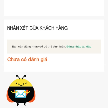
Vượng, Ước
90,000
126,500
117,000
127,500
35,
₫
₫
₫
₫
106,000
₫
149,000
₫
138,000
₫
150,000
₫
Mơ, Tiền Bạc,
Toàn Diện, Tình
Yêu, Đỉnh Cao
NHẬN XÉT CỦA KHÁCH HÀNG
Bạn cần đăng nhập để có thể bình luận.
Đăng nhập tại đây.
Chưa có đánh giá