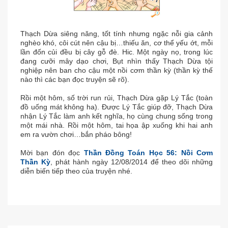
Thạch Dừa siêng năng, tốt tính nhưng ngặc nỗi gia cảnh
nghèo khó, côi cút nên cậu bị…thiếu ăn, cơ thể yếu ớt, mỗi
lần đốn củi đều bị cây gỗ đè. Hic. Một ngày nọ, trong lúc
đang cưỡi mây dạo chơi, Bụt nhìn thấy Thạch Dừa tội
nghiệp nên ban cho cậu một nồi cơm thần kỳ (thần kỳ thế
nào thì các bạn đọc truyện sẽ rõ).
Rồi một hôm, số trời run rủi, Thạch Dừa gặp Lý Tắc (toàn
đồ uống mát không ha). Được Lý Tắc giúp đỡ, Thạch Dừa
nhận Lý Tắc làm anh kết nghĩa, họ cùng chung sống trong
một mái nhà. Rồi một hôm, tai họa ập xuống khi hai anh
em ra vườn chơi…bắn pháo bông!
Mời bạn đón đọc
Thần Đồng Toán Học 56: Nồi Cơm
Thần Kỳ
, phát hành ngày 12/08/2014 để theo dõi những
diễn biến tiếp theo của truyện nhé.