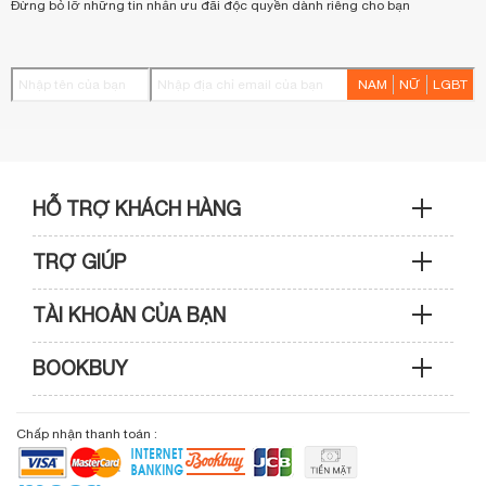
Đừng bỏ lỡ những tin nhắn ưu đãi độc quyền dành riêng cho bạn
NAM
NỮ
LGBT
HỖ TRỢ KHÁCH HÀNG
TRỢ GIÚP
Sản phẩm & Đơn hàng: 0933 109 009
TÀI KHOẢN CỦA BẠN
Hướng dẫn mua hàng
Kỹ thuật & Bảo hành: 0989 439 986
BOOKBUY
Cập nhật tài khoản
Phương thức thanh toán
Điện thoại: (028) 3820 7153 (giờ hành chính)
Giới thiệu bookbuy.vn
Chấp nhận thanh toán :
Giỏ hàng
Phương thức vận chuyển
Email: info@bookbuy.vn