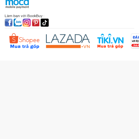
BookBuy trên Facebook
Địa chỉ: 9 Lý Văn Phức, P. Tân Định, TP.HCM
Lịch sử giao dịch
Chính sách đổi - trả
Sơ đồ đường đi
Làm bạn với BookBuy :
Liên hệ BookBuy
Sản phẩm yêu thích
Chính sách bồi hoàn
Đặt hàng theo yêu cầu
Kiểm tra đơn hàng
Câu hỏi thường gặp (FAQs)
Tích lũy BBxu
Proguide.vn - Kaspersky
iBookStop.vn