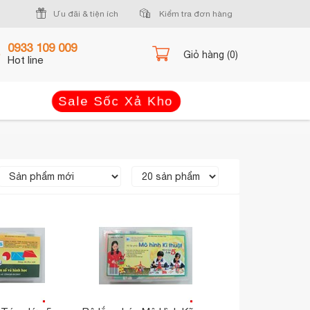
Ưu đãi & tiện ích
Kiểm tra đơn hàng
0933 109 009
Giỏ hàng (0)
Hot line
Sale Sốc Xả Kho