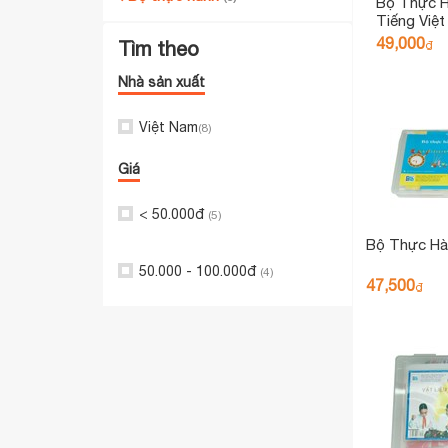
Bộ Thực H
Tiếng Việt
49,000
Tìm theo
₫
Nhà sản xuất
Việt Nam
(8)
Giá
< 50.000đ
(5)
Bộ Thực Hà
50.000 - 100.000đ
(4)
47,500
₫