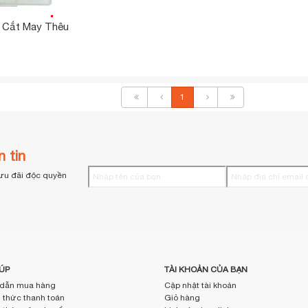
 Cắt May Thêu
1
 tin
ưu đãi độc quyền
ÚP
TÀI KHOẢN CỦA BẠN
dẫn mua hàng
Cập nhật tài khoản
thức thanh toán
Giỏ hàng