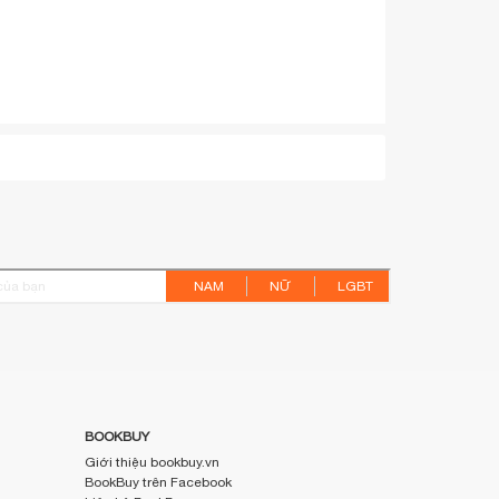
NAM
NỮ
LGBT
BOOKBUY
Giới thiệu bookbuy.vn
BookBuy trên Facebook