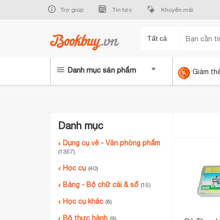
Trợ giúp
Tin tức
Khuyến mãi
Tất cả
Danh mục sản phẩm
Giảm th
Danh mục
Dụng cụ vẽ - Văn phòng phẩm
(1357)
Học cụ
(40)
Bảng - Bộ chữ cái & số
(15)
Học cụ khác
(8)
Bộ thực hành
(9)