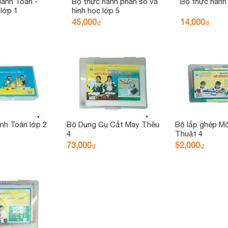
ành Toán -
Bộ thực hành phân số và
Bộ thực hành
 lớp 1
hình học lớp 5
45,000
14,000
₫
₫
nh Toán lớp 2
Bộ Dụng Cụ Cắt May Thêu
Bộ lắp ghép Mô
4
Thuật 4
73,000
52,000
₫
₫