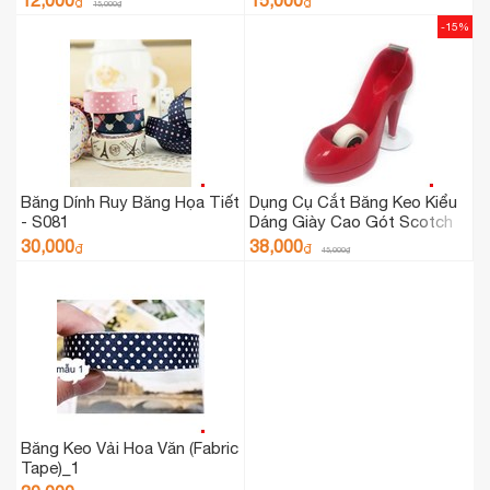
12,000
15,000
₫
₫
15,000
₫
-15%
Băng Dính Ruy Băng Họa Tiết
Dụng Cụ Cắt Băng Keo Kiểu
- S081
Dáng Giày Cao Gót Scotch
(Scotch Shoe Dispenser with
30,000
38,000
₫
₫
45,000
₫
Magic Tape)
Băng Keo Vải Hoa Văn (Fabric
Tape)_1