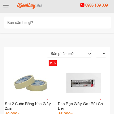
0933 109 009
Toggle
navigation
-20%
Set 2 Cuộn Băng Keo Giấy
Dao Rọc Giấy Gọt Bút Chì
2cm
Deli