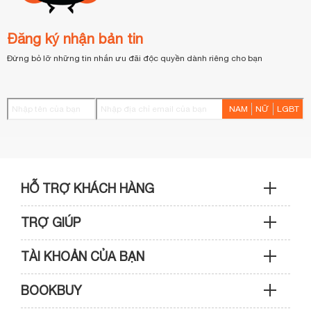
Đăng ký nhận bản tin
Đừng bỏ lỡ những tin nhắn ưu đãi độc quyền dành riêng cho bạn
NAM
NỮ
LGBT
HỖ TRỢ KHÁCH HÀNG
TRỢ GIÚP
Sản phẩm & Đơn hàng: 0933 109 009
TÀI KHOẢN CỦA BẠN
Hướng dẫn mua hàng
Kỹ thuật & Bảo hành: 0989 439 986
BOOKBUY
Cập nhật tài khoản
Phương thức thanh toán
Điện thoại: (028) 3820 7153 (giờ hành chính)