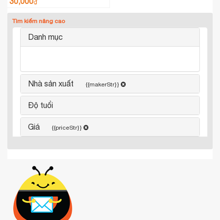
30,000
₫
Tìm kiếm nâng cao
Danh mục
Nhà sản xuất
{{makerStr}}
Độ tuổi
Giá
{{priceStr}}