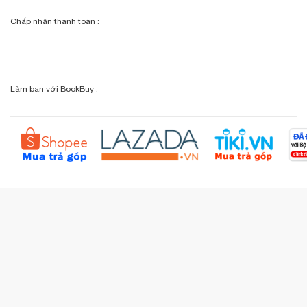
Giới thiệu bookbuy.vn
Chấp nhận thanh toán :
Giỏ hàng
Phương thức vận chuyển
Email: info@bookbuy.vn
BookBuy trên Facebook
Địa chỉ: 9 Lý Văn Phức, P. Tân Định, TP.HCM
Lịch sử giao dịch
Chính sách đổi - trả
Sơ đồ đường đi
Làm bạn với BookBuy :
Liên hệ BookBuy
Sản phẩm yêu thích
Chính sách bồi hoàn
Đặt hàng theo yêu cầu
Kiểm tra đơn hàng
Câu hỏi thường gặp (FAQs)
Tích lũy BBxu
Proguide.vn - Kaspersky
iBookStop.vn