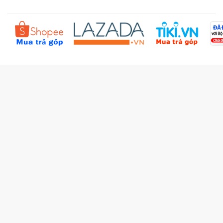
Sản phẩm yêu thích
Chính sách bồi hoàn
Đặt hàng theo yêu cầu
Kiểm tra đơn hàng
Câu hỏi thường gặp (FAQs)
Tích lũy BBxu
Proguide.vn - Kaspersky
iBookStop.vn