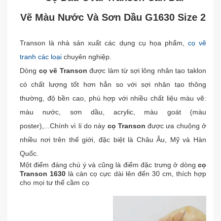
Vẽ Màu Nước Và Sơn Dầu G1630 Size 2
Transon là nhà sản xuất các dụng cụ họa phẩm,
cọ vẽ
tranh
các loại
chuyên nghiệp.
Dòng
cọ vẽ Transon
được làm từ sợi lông nhân tạo taklon
có chất lượng tốt hơn hẳn so với sợi nhân tạo thông
thường, độ bền cao, phù hợp với nhiều chất liệu màu vẽ:
màu nước, sơn dầu, acrylic, màu goát (màu
poster),...Chính vì lí do này
cọ Transon
được ưa chuộng ở
nhiều nơi trên thế giới, đặc biệt là Châu Âu, Mỹ và Hàn
Quốc.
Một điểm đáng chú ý và cũng là điểm đặc trưng ở dòng
cọ
Transon 1630
là cán cọ cực dài lên đến 30 cm, thích hợp
cho mọi tư thế cầm cọ