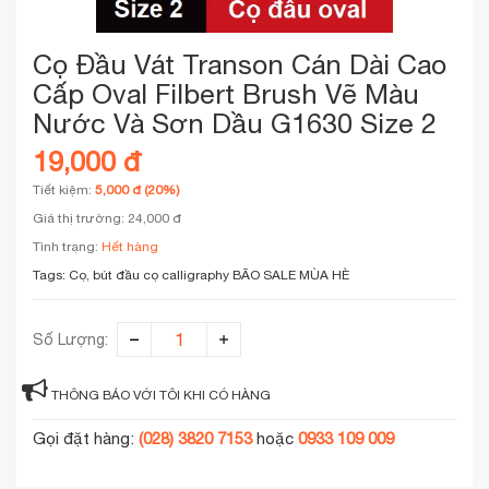
Cọ Đầu Vát Transon Cán Dài Cao
Cấp Oval Filbert Brush Vẽ Màu
Nước Và Sơn Dầu G1630 Size 2
19,000 đ
Tiết kiệm:
5,000 đ (20%)
Giá thị trường: 24,000 đ
Tình trạng:
Hết hàng
Tags:
Cọ, bút đầu cọ calligraphy
BÃO SALE MÙA HÈ
Số Lượng:
THÔNG BÁO VỚI TÔI KHI CÓ HÀNG
Gọi đặt hàng:
(028) 3820 7153
hoặc
0933 109 009