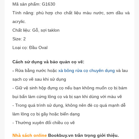
Mã sản phẩm: G1630
Tính năng: phù hợp cho chất liệu màu nước, sơn dầu và
acrylic.
Chất liệu: Gỗ, sợi taklon
Size: 2
Loại cọ: Đầu Oval
Cách sử dụng và bảo quản cọ vẽ:
-
Rửa bằng nước hoặc
xà bông rửa cọ chuyên dụng
và lau
sạch cọ vẽ sau khi sử dụng
- Giữ vệ sinh hộp đựng cọ nếu bạn không muốn cọ bị bám
bụi bẩn làm cứng lông cọ và bị sạn khi dùng với màu vẽ
- Trong quá trình sử dụng, không nên đè cọ quá mạnh dễ
làm lông cọ bị gãy hoặc biến dạng
- Thường xuyên đổi chiều cọ vẽ
Nhà sách online
Bookbuy.vn trân trọng giới thiệu.