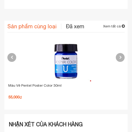
Sản phẩm cùng loại
Đã xem
Xem tất cả
Màu Vẽ Pentel Poster Color 30ml
Màu
Tuý
55,000
144
₫
NHẬN XÉT CỦA KHÁCH HÀNG