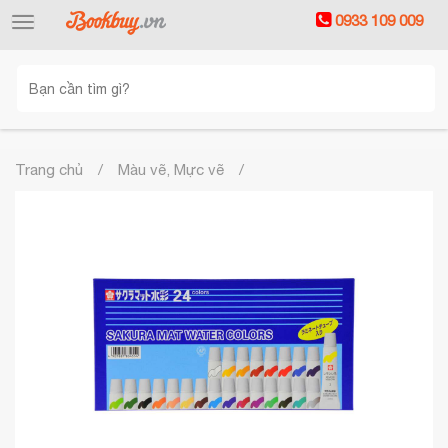
0933 109 009
Toggle
navigation
Trang chủ
Màu vẽ, Mực vẽ