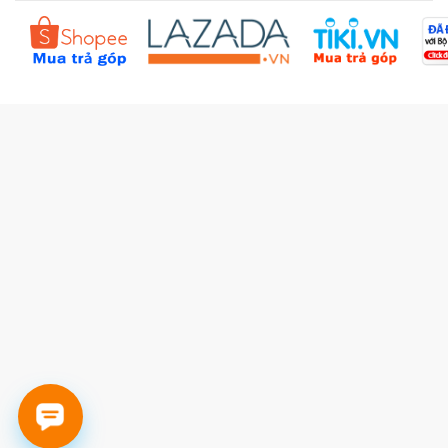
Đặt hàng theo yêu cầu
Kiểm tra đơn hàng
Câu hỏi thường gặp (FAQs)
Tích lũy BBxu
Proguide.vn - Kaspersky
iBookStop.vn