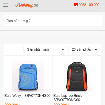
0933 109 009
Toggle
navigation
Balo Wavy - SBV077DNNG00
Balo Laptop Brisk -
SBV097BONG00