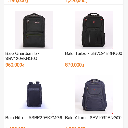
1,140,000
1,220,000
₫
₫
Balo Guardian I5 -
Balo Turbo - SBV094BKNG00
SBV120BKNG00
950,000
870,000
₫
₫
Balo Nitro - ASBP29BKZMG9
Balo Atom - SBV109DBNG00