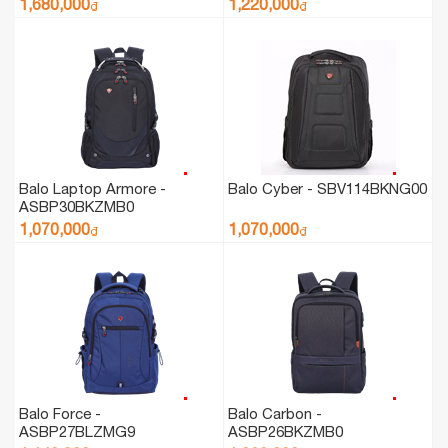
1,680,000
1,220,000
₫
₫
Balo Laptop Armore -
Balo Cyber - SBV114BKNG00
ASBP30BKZMB0
1,070,000
1,070,000
₫
₫
Balo Force -
Balo Carbon -
ASBP27BLZMG9
ASBP26BKZMB0