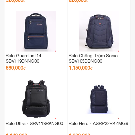
920,000
820,000
₫
₫
Balo Guardian I14 -
Balo Chống Trộm Sonic -
SBV119DNNG00
SBV105DBNG00
860,000
1,150,000
₫
₫
Balo Ultra - SBV118BKNG00
Balo Hero - ASBP32BKZMG9