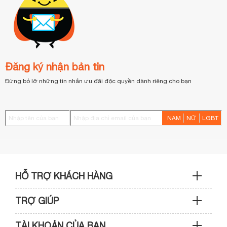
Đăng ký nhận bản tin
Đừng bỏ lỡ những tin nhắn ưu đãi độc quyền dành riêng cho bạn
NAM
NỮ
LGBT
HỖ TRỢ KHÁCH HÀNG
TRỢ GIÚP
Sản phẩm & Đơn hàng: 0933 109 009
TÀI KHOẢN CỦA BẠN