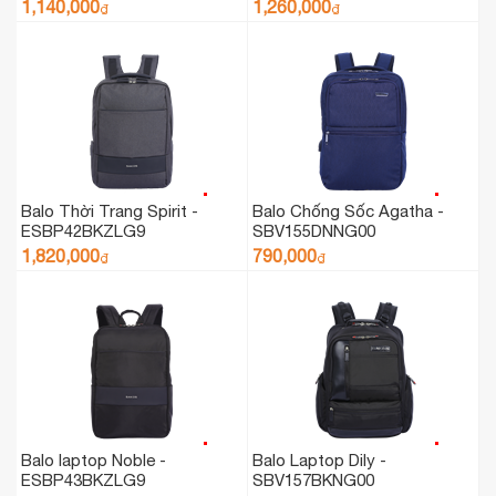
1,140,000
1,260,000
₫
₫
Balo Thời Trang Spirit -
Balo Chống Sốc Agatha -
ESBP42BKZLG9
SBV155DNNG00
1,820,000
790,000
₫
₫
Balo laptop Noble -
Balo Laptop Dily -
ESBP43BKZLG9
SBV157BKNG00