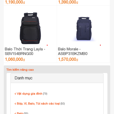
1,190,000
1,390,000
₫
₫
Balo Thời Trang Layla -
Balo Morale -
SBV154BRNG00
ASBP31BKZMB0
1,060,000
1,570,000
₫
₫
Tìm kiếm nâng cao
Danh mục
Vật dụng gia đình
(79)
Bóp, Ví, Balo, Túi xách các loại
(50)
Balo
(35)