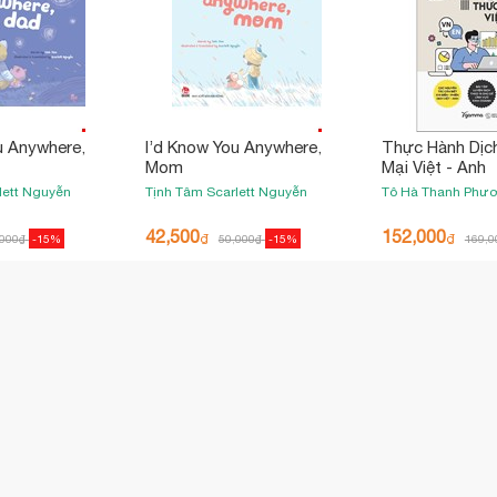
u Anywhere,
I’d Know You Anywhere,
Thực Hành Dịc
Mom
Mại Việt - Anh
lett Nguyễn
Tịnh Tâm
Scarlett Nguyễn
Tô Hà Thanh Phư
42,500
152,000
₫
₫
,000
₫
-15%
50,000
₫
-15%
169,0