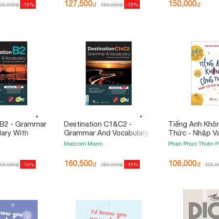
127,500
150,000
₫
₫
99,000
₫
-15%
150,000
₫
-15%
 B2 - Grammar
Destination C1&C2 -
Tiếng Anh Khô
ary With
Grammar And Vocabulary
Thức - Nhập Va
 (Không Đáp
With Answer Key (Không
Sai
Malcom Mann
Phan Phúc Thiên 
 2025)
Đáp Án)
160,500
106,000
₫
₫
78,000
₫
-15%
189,000
₫
-15%
125,0