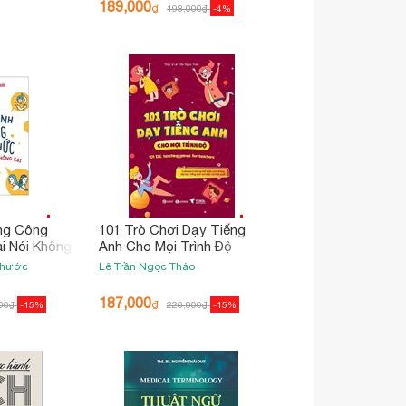
189,000
₫
198,000
₫
-4%
ng Công
101 Trò Chơi Dạy Tiếng
i Nói Không
Anh Cho Mọi Trình Độ
Phước
Lê Trần Ngọc Thảo
187,000
₫
00
₫
-15%
220,000
₫
-15%