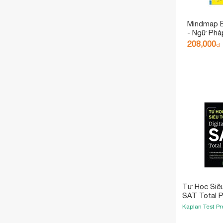
Mindmap E
- Ngữ Phá
Bằng Sơ Đ
208,000
₫
Khóa Học 
Tự Học Siêu
SAT Total 
Kaplan Test Pr