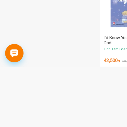
I’d Know Yo
Dad
Tịnh Tâm
Scar
42,500
₫
50