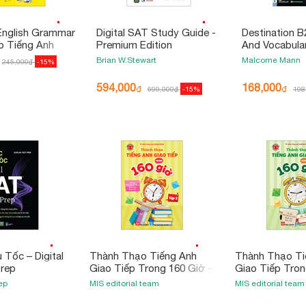
nglish Grammar
Digital SAT Study Guide -
Destination 
p Tiếng Anh
Premium Edition
And Vocabular
ồ Tư Duy - Kèm
Answer Key (T
Brian W.Stewart
Malcome Mann
245,000
₫
-15%
Online
594,000
168,000
₫
₫
699,000
₫
-15%
198
 Tốc – Digital
Thành Thạo Tiếng Anh
Thành Thạo Ti
Prep
Giao Tiếp Trong 160 Giờ -
Giao Tiếp Tron
Tập 2
Tập 1
ep
MIS editorial team
MIS editorial team