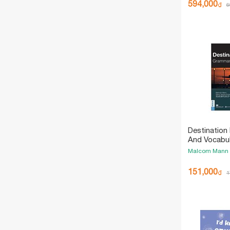
594,000
₫
6
Destination
And Vocabul
Answer Key
Malcom Mann
Án) (Tái Bản
151,000
₫
1