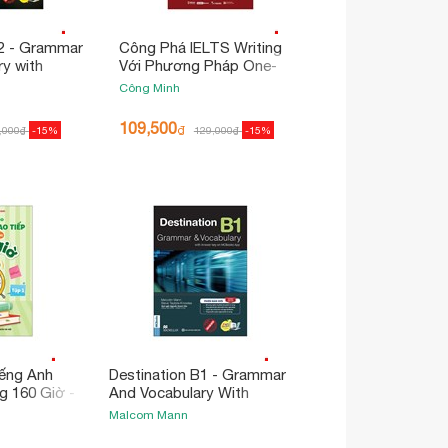
B2 - Grammar
Công Phá IELTS Writing
y with
Với Phương Pháp One-
ái Bản 2025)
For-All
Công Minh
109,500
₫
,000
₫
-15%
129,000
₫
-15%
ếng Anh
Destination B1 - Grammar
g 160 Giờ -
And Vocabulary With
Answer Key (Không Đáp
Malcom Mann
Án)