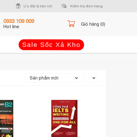
Ưu đãi & tiện ích
Kiểm tra đơn hàng
0933 109 009
Giỏ hàng (0)
Hot line
Sale Sốc Xả Kho