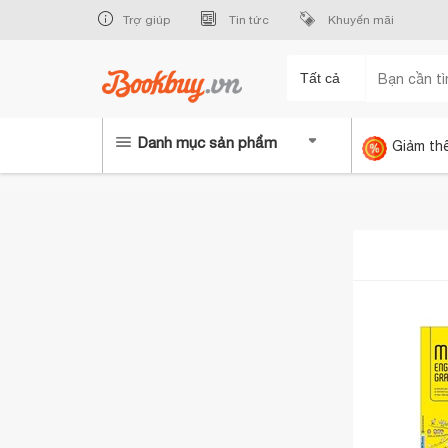
Trợ giúp
Tin tức
Khuyến mãi
Tất cả
Danh mục sản phẩm
Giảm th