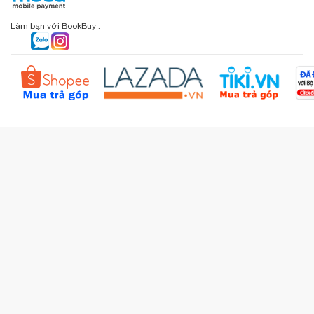
Chính sách đổi - trả
Sơ đồ đường đi
Làm bạn với BookBuy :
Liên hệ BookBuy
Sản phẩm yêu thích
Chính sách bồi hoàn
Đặt hàng theo yêu cầu
Kiểm tra đơn hàng
Câu hỏi thường gặp (FAQs)
Tích lũy BBxu
Proguide.vn - Kaspersky
iBookStop.vn